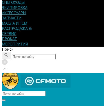
СНЕГОХОДЫ
ЭКИПИРОВКА
АКСЕССУАРЫ
ЗАПЧАСТИ
МАСЛА И ГСМ
РАСПРОДАЖА %
СЕРВИС
ПРОКАТ
МЕРОПРИТИЯ
Поиск
КВАДРОЦИКЛЫ