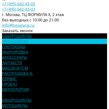
+7 (495) 642-43-03
+7 (495) 642-43-03
г. Москва, ТЦ ФОРМУЛА Х, 2 этаж
без выходных с 10-00 до 21-00
info@tvoygaraj.ru
Заказать звонок
КВАДРОЦИКЛЫ
МОТОЦИКЛЫ
СНЕГОХОДЫ
ЭКИПИРОВКА
АКСЕССУАРЫ
ЗАПЧАСТИ
МАСЛА И ГСМ
РАСПРОДАЖА %
СЕРВИС
ПРОКАТ
МЕРОПРИТИЯ
...
КВАДРОЦИКЛЫ
МОТОЦИКЛЫ