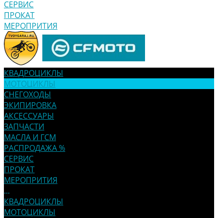
СЕРВИС
ПРОКАТ
МЕРОПРИТИЯ
КВАДРОЦИКЛЫ
МОТОЦИКЛЫ
СНЕГОХОДЫ
ЭКИПИРОВКА
АКСЕССУАРЫ
ЗАПЧАСТИ
МАСЛА И ГСМ
РАСПРОДАЖА %
СЕРВИС
ПРОКАТ
МЕРОПРИТИЯ
...
КВАДРОЦИКЛЫ
МОТОЦИКЛЫ