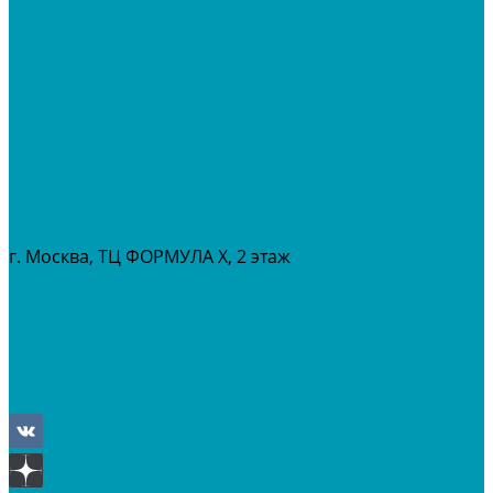
МОТОЦИКЛЫ
СНЕГОХОДЫ
ЭКИПИРОВКА
АКСЕССУАРЫ
ЗАПЧАСТИ
МАСЛА И ГСМ
РАСПРОДАЖА %
СЕРВИС
ПРОКАТ
МЕРОПРИТИЯ
г. Москва, ТЦ ФОРМУЛА Х, 2 этаж
+7 (495) 642-43-03
info@tvoygaraj.ru
Личный кабинет
Корзина
Отложенные
Сравнение товаров