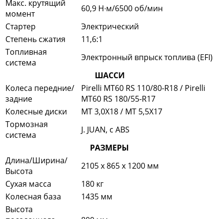
Макс. крутящий
60,9 Н∙м/6500 об/мин
момент
Стартер
Электрический
Степень сжатия
11,6:1
Топливная
Электронный впрыск топлива (EFI)
система
ШАССИ
Колеса передние/
Pirelli MT60 RS 110/80-R18 / Pirelli
задние
MT60 RS 180/55-R17
Колесные диски
MT 3,0X18 / MT 5,5X17
Тормозная
J. JUAN, с ABS
система
РАЗМЕРЫ
Длина/Ширина/
2105 х 865 х 1200 мм
Высота
Сухая масса
180 кг
Колесная база
1435 мм
Высота