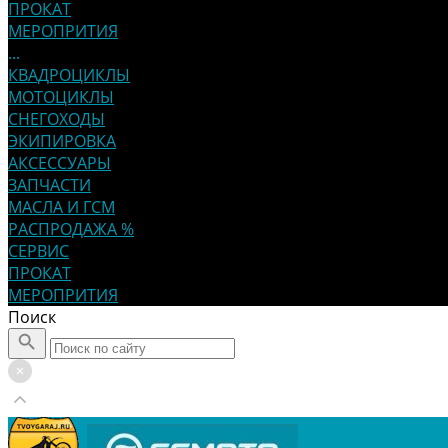
ПРОКАТ
МЕРОПРИТИЯ
...
КВАДРОЦИКЛЫ
МОТОЦИКЛЫ
СНЕГОХОДЫ
ЭКИПИРОВКА
АКСЕССУАРЫ
ЗАПЧАСТИ
МАСЛА И ГСМ
РАСПРОДАЖА %
СЕРВИС
ПРОКАТ
МЕРОПРИТИЯ
Поиск