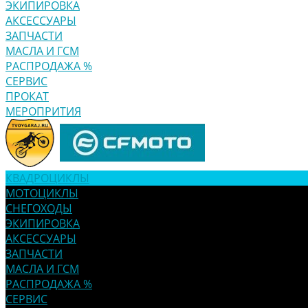
ЭКИПИРОВКА
АКСЕССУАРЫ
ЗАПЧАСТИ
МАСЛА И ГСМ
РАСПРОДАЖА %
СЕРВИС
ПРОКАТ
МЕРОПРИТИЯ
КВАДРОЦИКЛЫ
МОТОЦИКЛЫ
СНЕГОХОДЫ
ЭКИПИРОВКА
АКСЕССУАРЫ
ЗАПЧАСТИ
МАСЛА И ГСМ
РАСПРОДАЖА %
СЕРВИС