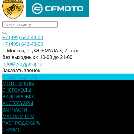
+7 (495) 642-43-03
+7 (495) 642-43-03
г. Москва, ТЦ ФОРМУЛА Х, 2 этаж
без выходных с 10-00 до 21-00
info@tvoygaraj.ru
Заказать звонок
КВАДРОЦИКЛЫ
МОТОЦИКЛЫ
СНЕГОХОДЫ
ЭКИПИРОВКА
АКСЕССУАРЫ
ЗАПЧАСТИ
МАСЛА И ГСМ
РАСПРОДАЖА %
СЕРВИС