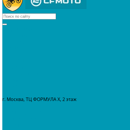
КВАДРОЦИКЛЫ
МОТОЦИКЛЫ
СНЕГОХОДЫ
ЭКИПИРОВКА
АКСЕССУАРЫ
ЗАПЧАСТИ
МАСЛА И ГСМ
РАСПРОДАЖА %
СЕРВИС
ПРОКАТ
МЕРОПРИТИЯ
г. Москва, ТЦ ФОРМУЛА Х, 2 этаж
+7 (495) 642-43-03
info@tvoygaraj.ru
Личный кабинет
Корзина