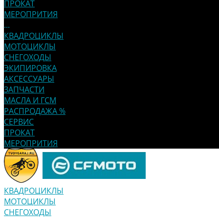
ПРОКАТ
МЕРОПРИТИЯ
...
КВАДРОЦИКЛЫ
МОТОЦИКЛЫ
СНЕГОХОДЫ
ЭКИПИРОВКА
АКСЕССУАРЫ
ЗАПЧАСТИ
МАСЛА И ГСМ
РАСПРОДАЖА %
СЕРВИС
ПРОКАТ
МЕРОПРИТИЯ
КВАДРОЦИКЛЫ
МОТОЦИКЛЫ
СНЕГОХОДЫ