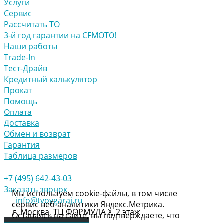
Услуги
Сервис
Рассчитать ТО
3-й год гарантии на CFMOTO!
Наши работы
Trade-In
Тест-Драйв
Кредитный калькулятор
Прокат
Помощь
Оплата
Доставка
Обмен и возврат
Гарантия
Таблица размеров
+7 (495) 642-43-03
Заказать звонок
Мы используем cookie-файлы, в том числе
info@tvoygaraj.ru
сервис веб-аналитики Яндекс.Метрика.
г. Москва, ТЦ ФОРМУЛА Х, 2 этаж
Оставаясь на сайте, вы подтверждаете, что