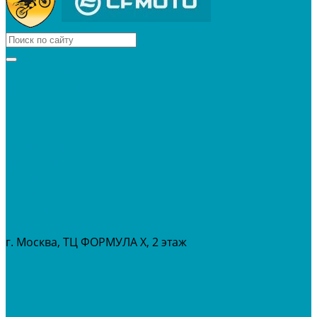
КВАДРОЦИКЛЫ
МОТОЦИКЛЫ
СНЕГОХОДЫ
ЭКИПИРОВКА
АКСЕССУАРЫ
ЗАПЧАСТИ
МАСЛА И ГСМ
РАСПРОДАЖА %
СЕРВИС
ПРОКАТ
МЕРОПРИТИЯ
г. Москва, ТЦ ФОРМУЛА Х, 2 этаж
+7 (495) 642-43-03
info@tvoygaraj.ru
Личный кабинет
Корзина