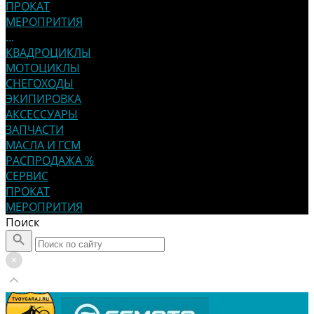
ПРОКАТ
МЕРОПРИТИЯ
...
КВАДРОЦИКЛЫ
МОТОЦИКЛЫ
СНЕГОХОДЫ
ЭКИПИРОВКА
АКСЕССУАРЫ
ЗАПЧАСТИ
МАСЛА И ГСМ
РАСПРОДАЖА %
СЕРВИС
ПРОКАТ
МЕРОПРИТИЯ
Поиск