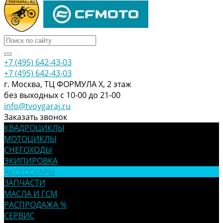
+7 (495) 642-43-03
+7 (495) 642-43-03
г. Москва, ТЦ ФОРМУЛА Х, 2 этаж
без выходных с 10-00 до 21-00
info@tvoygaraj.ru
Заказать звонок
КВАДРОЦИКЛЫ
МОТОЦИКЛЫ
СНЕГОХОДЫ
ЭКИПИРОВКА
АКСЕССУАРЫ
ЗАПЧАСТИ
МАСЛА И ГСМ
РАСПРОДАЖА %
СЕРВИС