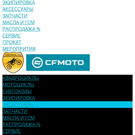
ЭКИПИРОВКА
АКСЕССУАРЫ
ЗАПЧАСТИ
МАСЛА И ГСМ
РАСПРОДАЖА %
СЕРВИС
ПРОКАТ
МЕРОПРИТИЯ
КВАДРОЦИКЛЫ
МОТОЦИКЛЫ
СНЕГОХОДЫ
ЭКИПИРОВКА
АКСЕССУАРЫ
ЗАПЧАСТИ
МАСЛА И ГСМ
РАСПРОДАЖА %
СЕРВИС