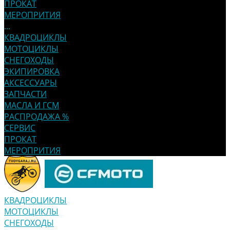
ПРОКАТ
МЕРОПРИТИЯ
...
КВАДРОЦИКЛЫ
МОТОЦИКЛЫ
СНЕГОХОДЫ
ЭКИПИРОВКА
АКСЕССУАРЫ
ЗАПЧАСТИ
МАСЛА И ГСМ
РАСПРОДАЖА %
СЕРВИС
ПРОКАТ
МЕРОПРИТИЯ
КВАДРОЦИКЛЫ
МОТОЦИКЛЫ
СНЕГОХОДЫ