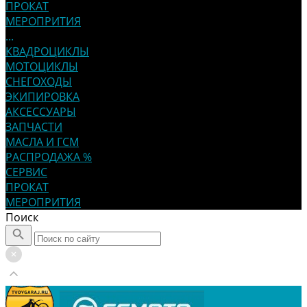
ПРОКАТ
МЕРОПРИТИЯ
...
КВАДРОЦИКЛЫ
МОТОЦИКЛЫ
СНЕГОХОДЫ
ЭКИПИРОВКА
АКСЕССУАРЫ
ЗАПЧАСТИ
МАСЛА И ГСМ
РАСПРОДАЖА %
СЕРВИС
ПРОКАТ
МЕРОПРИТИЯ
Поиск