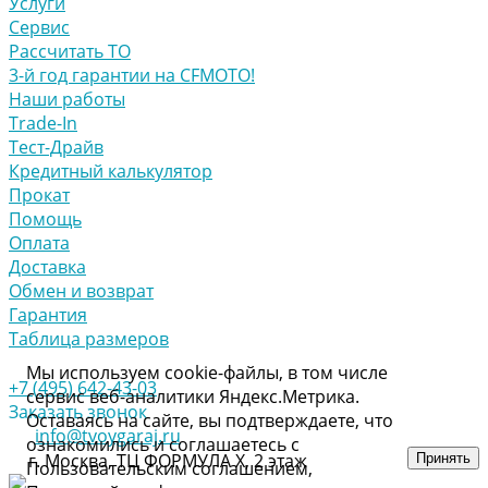
Услуги
Сервис
Рассчитать ТО
3-й год гарантии на CFMOTO!
Наши работы
Trade-In
Тест-Драйв
Кредитный калькулятор
Прокат
Помощь
Оплата
Доставка
Обмен и возврат
Гарантия
Таблица размеров
Мы используем cookie-файлы, в том числе
+7 (495) 642-43-03
сервис веб-аналитики Яндекс.Метрика.
Заказать звонок
Оставаясь на сайте, вы подтверждаете, что
info@tvoygaraj.ru
ознакомились и соглашаетесь с
г. Москва, ТЦ ФОРМУЛА Х, 2 этаж
Принять
Пользовательским соглашением,