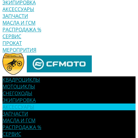
ЭКИПИРОВКА
АКСЕССУАРЫ
ЗАПЧАСТИ
МАСЛА И ГСМ
РАСПРОДАЖА %
СЕРВИС
ПРОКАТ
МЕРОПРИТИЯ
КВАДРОЦИКЛЫ
МОТОЦИКЛЫ
СНЕГОХОДЫ
ЭКИПИРОВКА
АКСЕССУАРЫ
ЗАПЧАСТИ
МАСЛА И ГСМ
РАСПРОДАЖА %
СЕРВИС