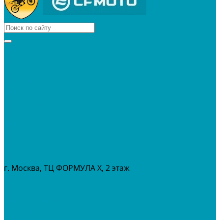
КВАДРОЦИКЛЫ
МОТОЦИКЛЫ
СНЕГОХОДЫ
ЭКИПИРОВКА
АКСЕССУАРЫ
ЗАПЧАСТИ
МАСЛА И ГСМ
РАСПРОДАЖА %
СЕРВИС
ПРОКАТ
МЕРОПРИТИЯ
г. Москва, ТЦ ФОРМУЛА Х, 2 этаж
+7 (495) 642-43-03
info@tvoygaraj.ru
Личный кабинет
Корзина