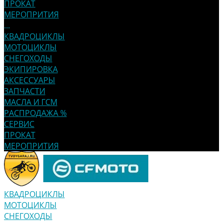
ПРОКАТ
МЕРОПРИТИЯ
...
КВАДРОЦИКЛЫ
МОТОЦИКЛЫ
СНЕГОХОДЫ
ЭКИПИРОВКА
АКСЕССУАРЫ
ЗАПЧАСТИ
МАСЛА И ГСМ
РАСПРОДАЖА %
СЕРВИС
ПРОКАТ
МЕРОПРИТИЯ
КВАДРОЦИКЛЫ
МОТОЦИКЛЫ
СНЕГОХОДЫ