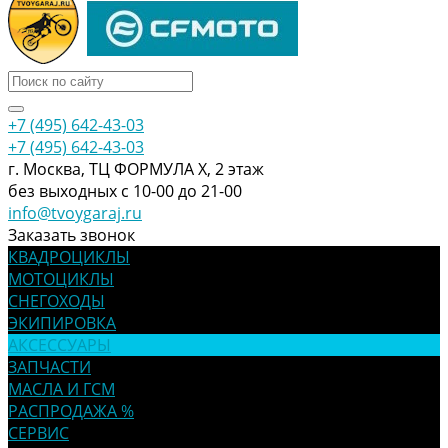
+7 (495) 642-43-03
+7 (495) 642-43-03
г. Москва, ТЦ ФОРМУЛА Х, 2 этаж
без выходных с 10-00 до 21-00
info@tvoygaraj.ru
Заказать звонок
КВАДРОЦИКЛЫ
МОТОЦИКЛЫ
СНЕГОХОДЫ
ЭКИПИРОВКА
АКСЕССУАРЫ
ЗАПЧАСТИ
МАСЛА И ГСМ
РАСПРОДАЖА %
СЕРВИС