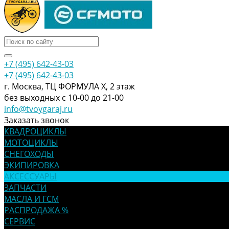
+7 (495) 642-43-03
+7 (495) 642-43-03
г. Москва, ТЦ ФОРМУЛА Х, 2 этаж
без выходных с 10-00 до 21-00
info@tvoygaraj.ru
Заказать звонок
КВАДРОЦИКЛЫ
МОТОЦИКЛЫ
СНЕГОХОДЫ
ЭКИПИРОВКА
АКСЕССУАРЫ
ЗАПЧАСТИ
МАСЛА И ГСМ
РАСПРОДАЖА %
СЕРВИС