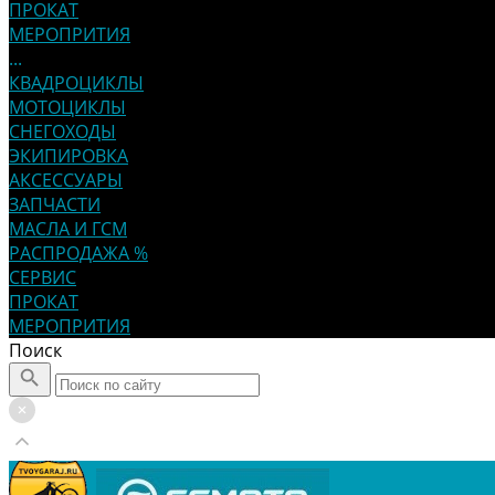
ПРОКАТ
МЕРОПРИТИЯ
...
КВАДРОЦИКЛЫ
МОТОЦИКЛЫ
СНЕГОХОДЫ
ЭКИПИРОВКА
АКСЕССУАРЫ
ЗАПЧАСТИ
МАСЛА И ГСМ
РАСПРОДАЖА %
СЕРВИС
ПРОКАТ
МЕРОПРИТИЯ
Поиск