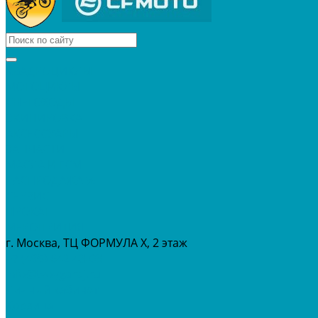
КВАДРОЦИКЛЫ
МОТОЦИКЛЫ
СНЕГОХОДЫ
ЭКИПИРОВКА
АКСЕССУАРЫ
ЗАПЧАСТИ
МАСЛА И ГСМ
РАСПРОДАЖА %
СЕРВИС
ПРОКАТ
МЕРОПРИТИЯ
г. Москва, ТЦ ФОРМУЛА Х, 2 этаж
+7 (495) 642-43-03
info@tvoygaraj.ru
Личный кабинет
Корзина