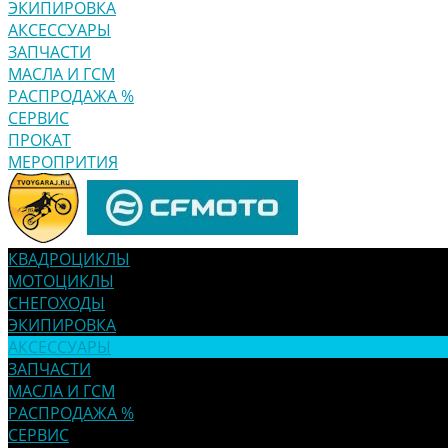
ЭКИПИРОВКА
АКСЕССУАРЫ
ЗАПЧАСТИ
МАСЛА И ГСМ
РАСПРОДАЖА %
СЕРВИС
ПРОКАТ
МЕРОПРИТИЯ
КВАДРОЦИКЛЫ
МОТОЦИКЛЫ
СНЕГОХОДЫ
ЭКИПИРОВКА
АКСЕССУАРЫ
ЗАПЧАСТИ
МАСЛА И ГСМ
РАСПРОДАЖА %
СЕРВИС