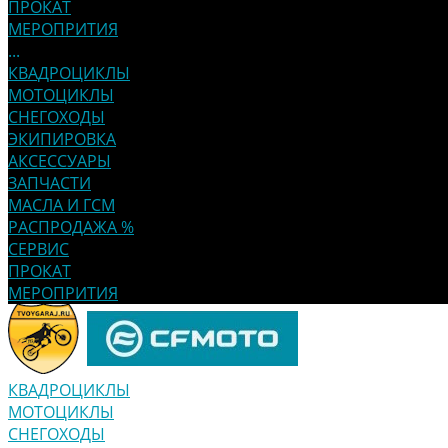
ПРОКАТ
МЕРОПРИТИЯ
...
КВАДРОЦИКЛЫ
МОТОЦИКЛЫ
СНЕГОХОДЫ
ЭКИПИРОВКА
АКСЕССУАРЫ
ЗАПЧАСТИ
МАСЛА И ГСМ
РАСПРОДАЖА %
СЕРВИС
ПРОКАТ
МЕРОПРИТИЯ
КВАДРОЦИКЛЫ
МОТОЦИКЛЫ
СНЕГОХОДЫ