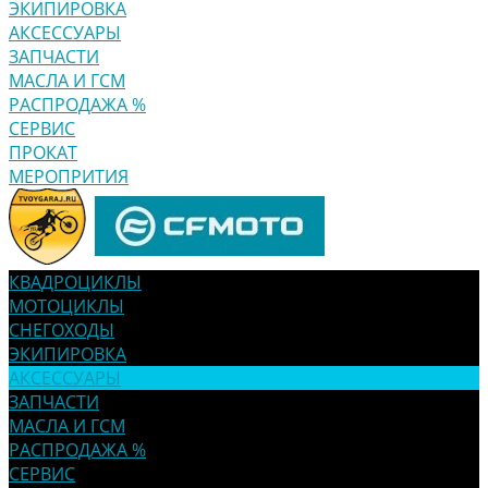
ЭКИПИРОВКА
АКСЕССУАРЫ
ЗАПЧАСТИ
МАСЛА И ГСМ
РАСПРОДАЖА %
СЕРВИС
ПРОКАТ
МЕРОПРИТИЯ
КВАДРОЦИКЛЫ
МОТОЦИКЛЫ
СНЕГОХОДЫ
ЭКИПИРОВКА
АКСЕССУАРЫ
ЗАПЧАСТИ
МАСЛА И ГСМ
РАСПРОДАЖА %
СЕРВИС