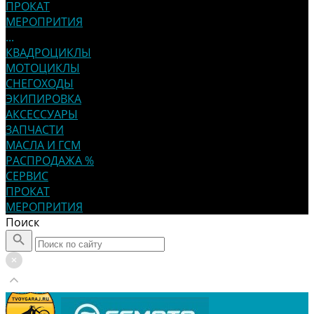
ПРОКАТ
МЕРОПРИТИЯ
...
КВАДРОЦИКЛЫ
МОТОЦИКЛЫ
СНЕГОХОДЫ
ЭКИПИРОВКА
АКСЕССУАРЫ
ЗАПЧАСТИ
МАСЛА И ГСМ
РАСПРОДАЖА %
СЕРВИС
ПРОКАТ
МЕРОПРИТИЯ
Поиск