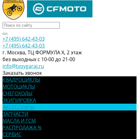
+7 (495) 642-43-03
+7 (495) 642-43-03
г. Москва, ТЦ ФОРМУЛА Х, 2 этаж
без выходных с 10-00 до 21-00
info@tvoygaraj.ru
Заказать звонок
КВАДРОЦИКЛЫ
МОТОЦИКЛЫ
СНЕГОХОДЫ
ЭКИПИРОВКА
АКСЕССУАРЫ
ЗАПЧАСТИ
МАСЛА И ГСМ
РАСПРОДАЖА %
СЕРВИС