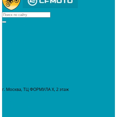
КВАДРОЦИКЛЫ
МОТОЦИКЛЫ
СНЕГОХОДЫ
ЭКИПИРОВКА
АКСЕССУАРЫ
ЗАПЧАСТИ
МАСЛА И ГСМ
РАСПРОДАЖА %
СЕРВИС
ПРОКАТ
МЕРОПРИТИЯ
г. Москва, ТЦ ФОРМУЛА Х, 2 этаж
+7 (495) 642-43-03
info@tvoygaraj.ru
Личный кабинет
Корзина