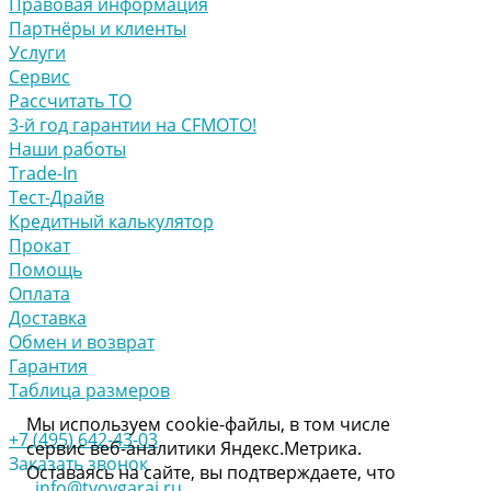
Правовая информация
Партнёры и клиенты
Услуги
Сервис
Рассчитать ТО
3-й год гарантии на CFMOTO!
Наши работы
Trade-In
Тест-Драйв
Кредитный калькулятор
Прокат
Помощь
Оплата
Доставка
Обмен и возврат
Гарантия
Таблица размеров
Мы используем cookie-файлы, в том числе
+7 (495) 642-43-03
сервис веб-аналитики Яндекс.Метрика.
Заказать звонок
Оставаясь на сайте, вы подтверждаете, что
info@tvoygaraj.ru