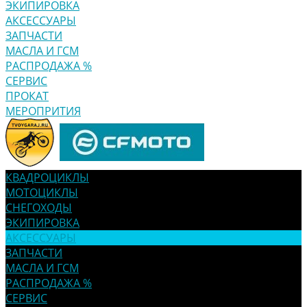
ЭКИПИРОВКА
АКСЕССУАРЫ
ЗАПЧАСТИ
МАСЛА И ГСМ
РАСПРОДАЖА %
СЕРВИС
ПРОКАТ
МЕРОПРИТИЯ
КВАДРОЦИКЛЫ
МОТОЦИКЛЫ
СНЕГОХОДЫ
ЭКИПИРОВКА
АКСЕССУАРЫ
ЗАПЧАСТИ
МАСЛА И ГСМ
РАСПРОДАЖА %
СЕРВИС