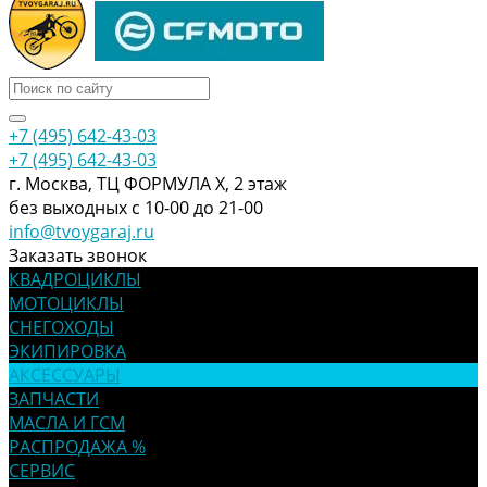
+7 (495) 642-43-03
+7 (495) 642-43-03
г. Москва, ТЦ ФОРМУЛА Х, 2 этаж
без выходных с 10-00 до 21-00
info@tvoygaraj.ru
Заказать звонок
КВАДРОЦИКЛЫ
МОТОЦИКЛЫ
СНЕГОХОДЫ
ЭКИПИРОВКА
АКСЕССУАРЫ
ЗАПЧАСТИ
МАСЛА И ГСМ
РАСПРОДАЖА %
СЕРВИС