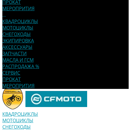
ПРОКАТ
МЕРОПРИТИЯ
...
КВАДРОЦИКЛЫ
МОТОЦИКЛЫ
СНЕГОХОДЫ
ЭКИПИРОВКА
АКСЕССУАРЫ
ЗАПЧАСТИ
МАСЛА И ГСМ
РАСПРОДАЖА %
СЕРВИС
ПРОКАТ
МЕРОПРИТИЯ
КВАДРОЦИКЛЫ
МОТОЦИКЛЫ
СНЕГОХОДЫ