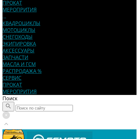
ПРОКАТ
МЕРОПРИТИЯ
...
КВАДРОЦИКЛЫ
МОТОЦИКЛЫ
СНЕГОХОДЫ
ЭКИПИРОВКА
АКСЕССУАРЫ
ЗАПЧАСТИ
МАСЛА И ГСМ
РАСПРОДАЖА %
СЕРВИС
ПРОКАТ
МЕРОПРИТИЯ
Поиск