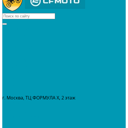
КВАДРОЦИКЛЫ
МОТОЦИКЛЫ
СНЕГОХОДЫ
ЭКИПИРОВКА
АКСЕССУАРЫ
ЗАПЧАСТИ
МАСЛА И ГСМ
РАСПРОДАЖА %
СЕРВИС
ПРОКАТ
МЕРОПРИТИЯ
г. Москва, ТЦ ФОРМУЛА Х, 2 этаж
+7 (495) 642-43-03
info@tvoygaraj.ru
Личный кабинет
Корзина