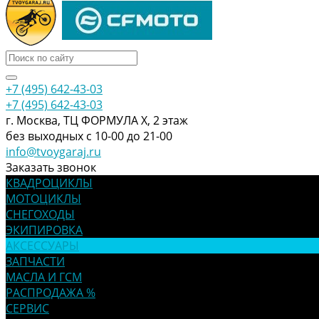
+7 (495) 642-43-03
+7 (495) 642-43-03
г. Москва, ТЦ ФОРМУЛА Х, 2 этаж
без выходных с 10-00 до 21-00
info@tvoygaraj.ru
Заказать звонок
КВАДРОЦИКЛЫ
МОТОЦИКЛЫ
СНЕГОХОДЫ
ЭКИПИРОВКА
АКСЕССУАРЫ
ЗАПЧАСТИ
МАСЛА И ГСМ
РАСПРОДАЖА %
СЕРВИС