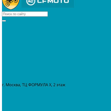
КВАДРОЦИКЛЫ
МОТОЦИКЛЫ
СНЕГОХОДЫ
ЭКИПИРОВКА
АКСЕССУАРЫ
ЗАПЧАСТИ
МАСЛА И ГСМ
РАСПРОДАЖА %
СЕРВИС
ПРОКАТ
МЕРОПРИТИЯ
г. Москва, ТЦ ФОРМУЛА Х, 2 этаж
+7 (495) 642-43-03
info@tvoygaraj.ru
Личный кабинет
Корзина