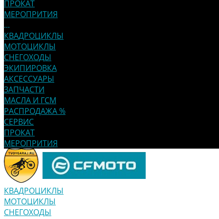
ПРОКАТ
МЕРОПРИТИЯ
...
КВАДРОЦИКЛЫ
МОТОЦИКЛЫ
СНЕГОХОДЫ
ЭКИПИРОВКА
АКСЕССУАРЫ
ЗАПЧАСТИ
МАСЛА И ГСМ
РАСПРОДАЖА %
СЕРВИС
ПРОКАТ
МЕРОПРИТИЯ
КВАДРОЦИКЛЫ
МОТОЦИКЛЫ
СНЕГОХОДЫ