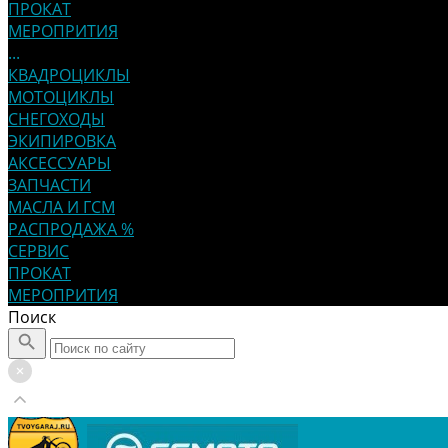
ПРОКАТ
МЕРОПРИТИЯ
...
КВАДРОЦИКЛЫ
МОТОЦИКЛЫ
СНЕГОХОДЫ
ЭКИПИРОВКА
АКСЕССУАРЫ
ЗАПЧАСТИ
МАСЛА И ГСМ
РАСПРОДАЖА %
СЕРВИС
ПРОКАТ
МЕРОПРИТИЯ
Поиск