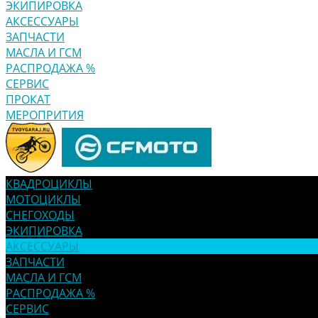
ЭКИПИРОВКА
АКСЕССУАРЫ
ЗАПЧАСТИ
МАСЛА И ГСМ
РАСПРОДАЖА %
СЕРВИС
ПРОКАТ
МЕРОПРИТИЯ
КВАДРОЦИКЛЫ
МОТОЦИКЛЫ
СНЕГОХОДЫ
ЭКИПИРОВКА
АКСЕССУАРЫ
ЗАПЧАСТИ
МАСЛА И ГСМ
РАСПРОДАЖА %
СЕРВИС