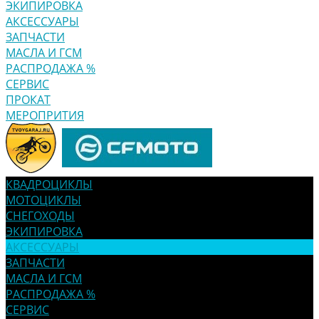
ЭКИПИРОВКА
АКСЕССУАРЫ
ЗАПЧАСТИ
МАСЛА И ГСМ
РАСПРОДАЖА %
СЕРВИС
ПРОКАТ
МЕРОПРИТИЯ
КВАДРОЦИКЛЫ
МОТОЦИКЛЫ
СНЕГОХОДЫ
ЭКИПИРОВКА
АКСЕССУАРЫ
ЗАПЧАСТИ
МАСЛА И ГСМ
РАСПРОДАЖА %
СЕРВИС