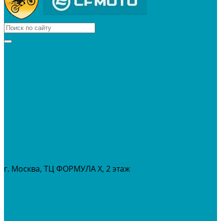
КВАДРОЦИКЛЫ
МОТОЦИКЛЫ
СНЕГОХОДЫ
ЭКИПИРОВКА
АКСЕССУАРЫ
ЗАПЧАСТИ
МАСЛА И ГСМ
РАСПРОДАЖА %
СЕРВИС
ПРОКАТ
МЕРОПРИТИЯ
г. Москва, ТЦ ФОРМУЛА Х, 2 этаж
+7 (495) 642-43-03
info@tvoygaraj.ru
Личный кабинет
Корзина