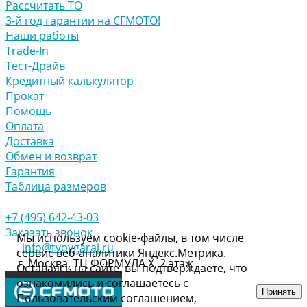
Рассчитать ТО
3-й год гарантии на CFMOTO!
Наши работы
Trade-In
Тест-Драйв
Кредитный калькулятор
Прокат
Помощь
Оплата
Доставка
Обмен и возврат
Гарантия
Таблица размеров
+7 (495) 642-43-03
Заказать звонок
Мы используем cookie-файлы, в том числе
info@tvoygaraj.ru
сервис веб-аналитики Яндекс.Метрика.
г. Москва, ТЦ ФОРМУЛА Х, 2 этаж
Оставаясь на сайте, вы подтверждаете, что
ознакомились и соглашаетесь с
Принять
Пользовательским соглашением,