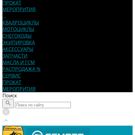
ПРОКАТ
МЕРОПРИТИЯ
...
КВАДРОЦИКЛЫ
МОТОЦИКЛЫ
СНЕГОХОДЫ
ЭКИПИРОВКА
АКСЕССУАРЫ
ЗАПЧАСТИ
МАСЛА И ГСМ
РАСПРОДАЖА %
СЕРВИС
ПРОКАТ
МЕРОПРИТИЯ
Поиск