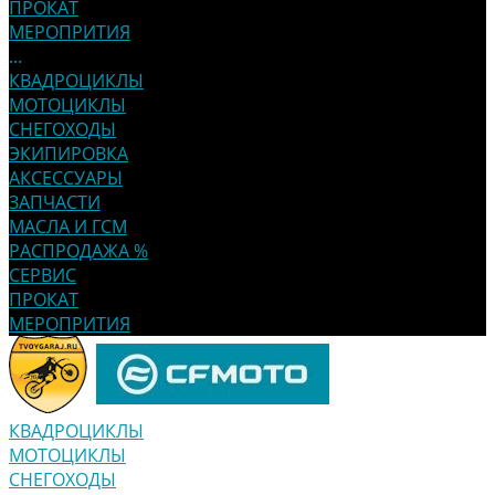
ПРОКАТ
МЕРОПРИТИЯ
...
КВАДРОЦИКЛЫ
МОТОЦИКЛЫ
СНЕГОХОДЫ
ЭКИПИРОВКА
АКСЕССУАРЫ
ЗАПЧАСТИ
МАСЛА И ГСМ
РАСПРОДАЖА %
СЕРВИС
ПРОКАТ
МЕРОПРИТИЯ
КВАДРОЦИКЛЫ
МОТОЦИКЛЫ
СНЕГОХОДЫ