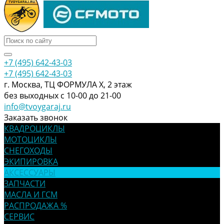
+7 (495) 642-43-03
+7 (495) 642-43-03
г. Москва, ТЦ ФОРМУЛА Х, 2 этаж
без выходных с 10-00 до 21-00
info@tvoygaraj.ru
Заказать звонок
КВАДРОЦИКЛЫ
МОТОЦИКЛЫ
СНЕГОХОДЫ
ЭКИПИРОВКА
АКСЕССУАРЫ
ЗАПЧАСТИ
МАСЛА И ГСМ
РАСПРОДАЖА %
СЕРВИС