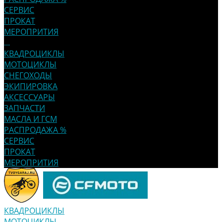
СЕРВИС
ПРОКАТ
МЕРОПРИТИЯ
...
КВАДРОЦИКЛЫ
МОТОЦИКЛЫ
СНЕГОХОДЫ
ЭКИПИРОВКА
АКСЕССУАРЫ
ЗАПЧАСТИ
МАСЛА И ГСМ
РАСПРОДАЖА %
СЕРВИС
ПРОКАТ
МЕРОПРИТИЯ
КВАДРОЦИКЛЫ
МОТОЦИКЛЫ