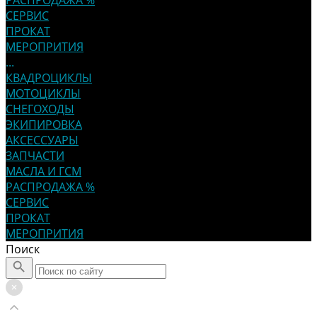
РАСПРОДАЖА %
СЕРВИС
ПРОКАТ
МЕРОПРИТИЯ
...
КВАДРОЦИКЛЫ
МОТОЦИКЛЫ
СНЕГОХОДЫ
ЭКИПИРОВКА
АКСЕССУАРЫ
ЗАПЧАСТИ
МАСЛА И ГСМ
РАСПРОДАЖА %
СЕРВИС
ПРОКАТ
МЕРОПРИТИЯ
Поиск