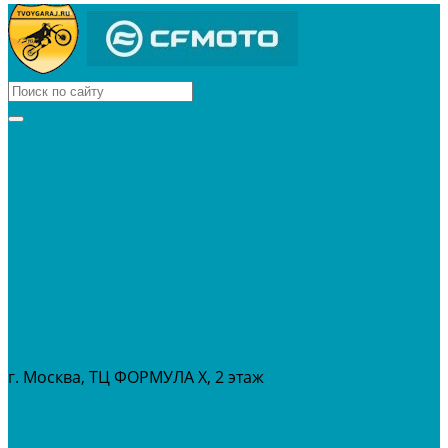
КВАДРОЦИКЛЫ
МОТОЦИКЛЫ
СНЕГОХОДЫ
ЭКИПИРОВКА
АКСЕССУАРЫ
ЗАПЧАСТИ
МАСЛА И ГСМ
РАСПРОДАЖА %
СЕРВИС
ПРОКАТ
МЕРОПРИТИЯ
г. Москва, ТЦ ФОРМУЛА Х, 2 этаж
+7 (495) 642-43-03
info@tvoygaraj.ru
Личный кабинет