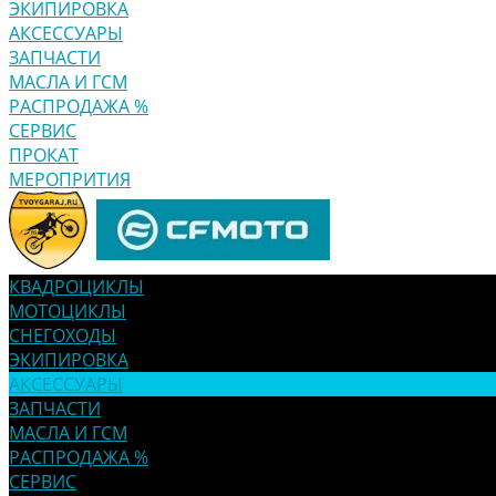
ЭКИПИРОВКА
АКСЕССУАРЫ
ЗАПЧАСТИ
МАСЛА И ГСМ
РАСПРОДАЖА %
СЕРВИС
ПРОКАТ
МЕРОПРИТИЯ
КВАДРОЦИКЛЫ
МОТОЦИКЛЫ
СНЕГОХОДЫ
ЭКИПИРОВКА
АКСЕССУАРЫ
ЗАПЧАСТИ
МАСЛА И ГСМ
РАСПРОДАЖА %
СЕРВИС