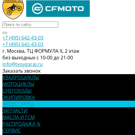
+7 (495) 642-43-03
+7 (495) 642-43-03
г. Москва, ТЦ ФОРМУЛА Х, 2 этаж
без выходных с 10-00 до 21-00
info@tvoygaraj.ru
Заказать звонок
КВАДРОЦИКЛЫ
МОТОЦИКЛЫ
СНЕГОХОДЫ
ЭКИПИРОВКА
АКСЕССУАРЫ
ЗАПЧАСТИ
МАСЛА И ГСМ
РАСПРОДАЖА %
СЕРВИС