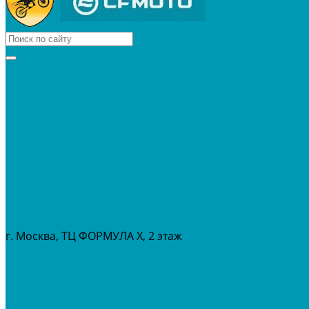
КВАДРОЦИКЛЫ
МОТОЦИКЛЫ
СНЕГОХОДЫ
ЭКИПИРОВКА
АКСЕССУАРЫ
ЗАПЧАСТИ
МАСЛА И ГСМ
РАСПРОДАЖА %
СЕРВИС
ПРОКАТ
МЕРОПРИТИЯ
г. Москва, ТЦ ФОРМУЛА Х, 2 этаж
+7 (495) 642-43-03
info@tvoygaraj.ru
Личный кабинет
Корзина