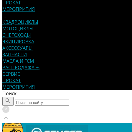
ПРОКАТ
МЕРОПРИТИЯ
...
КВАДРОЦИКЛЫ
МОТОЦИКЛЫ
СНЕГОХОДЫ
ЭКИПИРОВКА
АКСЕССУАРЫ
ЗАПЧАСТИ
МАСЛА И ГСМ
РАСПРОДАЖА %
СЕРВИС
ПРОКАТ
МЕРОПРИТИЯ
Поиск