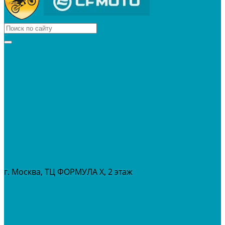
КВАДРОЦИКЛЫ
МОТОЦИКЛЫ
СНЕГОХОДЫ
ЭКИПИРОВКА
АКСЕССУАРЫ
ЗАПЧАСТИ
МАСЛА И ГСМ
РАСПРОДАЖА %
СЕРВИС
ПРОКАТ
МЕРОПРИТИЯ
г. Москва, ТЦ ФОРМУЛА Х, 2 этаж
+7 (495) 642-43-03
info@tvoygaraj.ru
Личный кабинет
Корзина