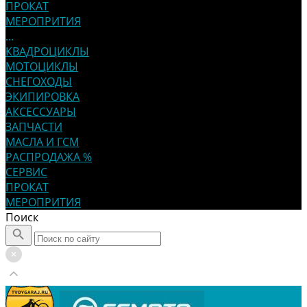
ПРОКАТ
МЕРОПРИТИЯ
...
КВАДРОЦИКЛЫ
МОТОЦИКЛЫ
СНЕГОХОДЫ
ЭКИПИРОВКА
АКСЕССУАРЫ
ЗАПЧАСТИ
МАСЛА И ГСМ
РАСПРОДАЖА %
СЕРВИС
ПРОКАТ
МЕРОПРИТИЯ
Поиск