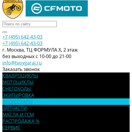
+7 (495) 642-43-03
+7 (495) 642-43-03
г. Москва, ТЦ ФОРМУЛА Х, 2 этаж
без выходных с 10-00 до 21-00
info@tvoygaraj.ru
Заказать звонок
КВАДРОЦИКЛЫ
МОТОЦИКЛЫ
СНЕГОХОДЫ
ЭКИПИРОВКА
АКСЕССУАРЫ
ЗАПЧАСТИ
МАСЛА И ГСМ
РАСПРОДАЖА %
СЕРВИС