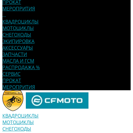
ПРОКАТ
МЕРОПРИТИЯ
...
КВАДРОЦИКЛЫ
МОТОЦИКЛЫ
СНЕГОХОДЫ
ЭКИПИРОВКА
АКСЕССУАРЫ
ЗАПЧАСТИ
МАСЛА И ГСМ
РАСПРОДАЖА %
СЕРВИС
ПРОКАТ
МЕРОПРИТИЯ
КВАДРОЦИКЛЫ
МОТОЦИКЛЫ
СНЕГОХОДЫ