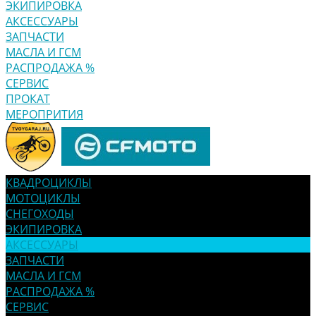
ЭКИПИРОВКА
АКСЕССУАРЫ
ЗАПЧАСТИ
МАСЛА И ГСМ
РАСПРОДАЖА %
СЕРВИС
ПРОКАТ
МЕРОПРИТИЯ
КВАДРОЦИКЛЫ
МОТОЦИКЛЫ
СНЕГОХОДЫ
ЭКИПИРОВКА
АКСЕССУАРЫ
ЗАПЧАСТИ
МАСЛА И ГСМ
РАСПРОДАЖА %
СЕРВИС