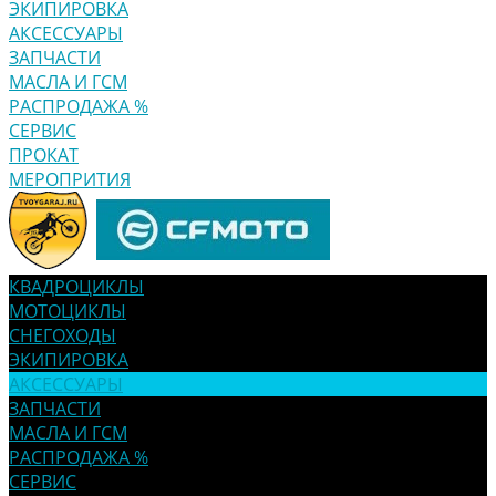
ЭКИПИРОВКА
АКСЕССУАРЫ
ЗАПЧАСТИ
МАСЛА И ГСМ
РАСПРОДАЖА %
СЕРВИС
ПРОКАТ
МЕРОПРИТИЯ
КВАДРОЦИКЛЫ
МОТОЦИКЛЫ
СНЕГОХОДЫ
ЭКИПИРОВКА
АКСЕССУАРЫ
ЗАПЧАСТИ
МАСЛА И ГСМ
РАСПРОДАЖА %
СЕРВИС