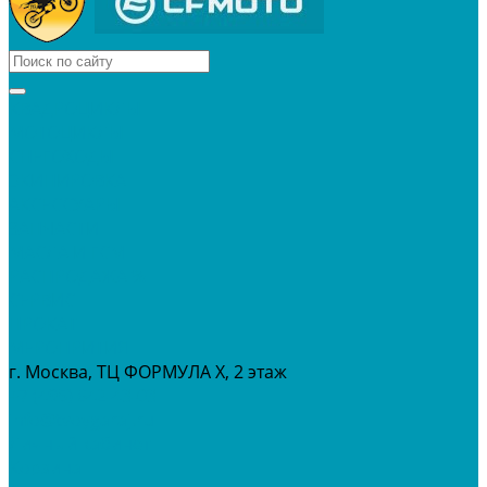
КВАДРОЦИКЛЫ
МОТОЦИКЛЫ
СНЕГОХОДЫ
ЭКИПИРОВКА
АКСЕССУАРЫ
ЗАПЧАСТИ
МАСЛА И ГСМ
РАСПРОДАЖА %
СЕРВИС
ПРОКАТ
МЕРОПРИТИЯ
г. Москва, ТЦ ФОРМУЛА Х, 2 этаж
+7 (495) 642-43-03
info@tvoygaraj.ru
Личный кабинет
Корзина