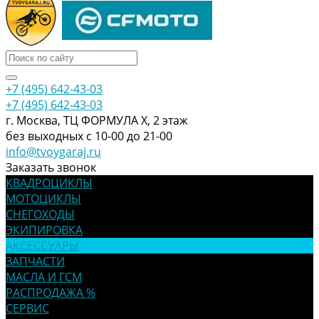
+7 (495) 642-43-03
+7 (495) 642-43-03
г. Москва, ТЦ ФОРМУЛА Х, 2 этаж
без выходных с 10-00 до 21-00
info@tvoygaraj.ru
Заказать звонок
КВАДРОЦИКЛЫ
МОТОЦИКЛЫ
СНЕГОХОДЫ
ЭКИПИРОВКА
АКСЕССУАРЫ
ЗАПЧАСТИ
МАСЛА И ГСМ
РАСПРОДАЖА %
СЕРВИС