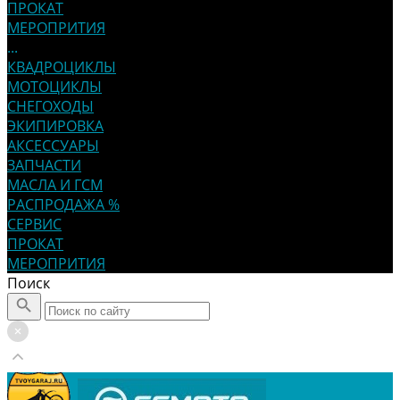
ПРОКАТ
МЕРОПРИТИЯ
...
КВАДРОЦИКЛЫ
МОТОЦИКЛЫ
СНЕГОХОДЫ
ЭКИПИРОВКА
АКСЕССУАРЫ
ЗАПЧАСТИ
МАСЛА И ГСМ
РАСПРОДАЖА %
СЕРВИС
ПРОКАТ
МЕРОПРИТИЯ
Поиск