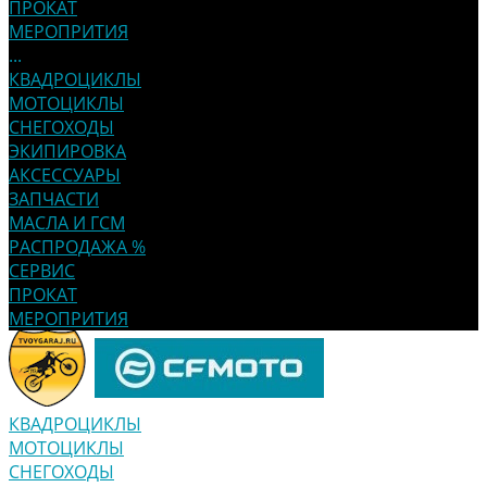
ПРОКАТ
МЕРОПРИТИЯ
...
КВАДРОЦИКЛЫ
МОТОЦИКЛЫ
СНЕГОХОДЫ
ЭКИПИРОВКА
АКСЕССУАРЫ
ЗАПЧАСТИ
МАСЛА И ГСМ
РАСПРОДАЖА %
СЕРВИС
ПРОКАТ
МЕРОПРИТИЯ
КВАДРОЦИКЛЫ
МОТОЦИКЛЫ
СНЕГОХОДЫ