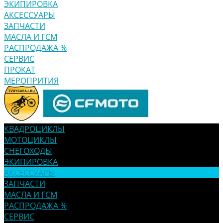
ЭКИПИРОВКА
АКСЕССУАРЫ
ЗАПЧАСТИ
МАСЛА И ГСМ
РАСПРОДАЖА %
СЕРВИС
ПРОКАТ
МЕРОПРИТИЯ
КВАДРОЦИКЛЫ
МОТОЦИКЛЫ
СНЕГОХОДЫ
ЭКИПИРОВКА
АКСЕССУАРЫ
ЗАПЧАСТИ
МАСЛА И ГСМ
РАСПРОДАЖА %
СЕРВИС