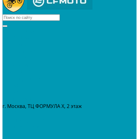
КВАДРОЦИКЛЫ
МОТОЦИКЛЫ
СНЕГОХОДЫ
ЭКИПИРОВКА
АКСЕССУАРЫ
ЗАПЧАСТИ
МАСЛА И ГСМ
РАСПРОДАЖА %
СЕРВИС
ПРОКАТ
МЕРОПРИТИЯ
г. Москва, ТЦ ФОРМУЛА Х, 2 этаж
+7 (495) 642-43-03
info@tvoygaraj.ru
Личный кабинет
Корзина