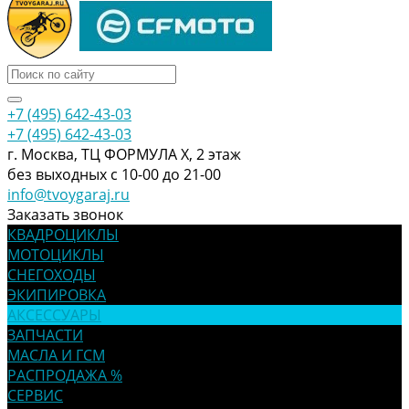
+7 (495) 642-43-03
+7 (495) 642-43-03
г. Москва, ТЦ ФОРМУЛА Х, 2 этаж
без выходных с 10-00 до 21-00
info@tvoygaraj.ru
Заказать звонок
КВАДРОЦИКЛЫ
МОТОЦИКЛЫ
СНЕГОХОДЫ
ЭКИПИРОВКА
АКСЕССУАРЫ
ЗАПЧАСТИ
МАСЛА И ГСМ
РАСПРОДАЖА %
СЕРВИС