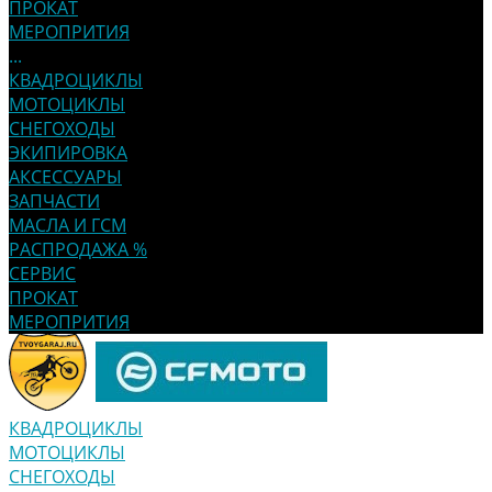
ПРОКАТ
МЕРОПРИТИЯ
...
КВАДРОЦИКЛЫ
МОТОЦИКЛЫ
СНЕГОХОДЫ
ЭКИПИРОВКА
АКСЕССУАРЫ
ЗАПЧАСТИ
МАСЛА И ГСМ
РАСПРОДАЖА %
СЕРВИС
ПРОКАТ
МЕРОПРИТИЯ
КВАДРОЦИКЛЫ
МОТОЦИКЛЫ
СНЕГОХОДЫ