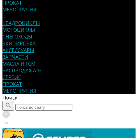
ПРОКАТ
МЕРОПРИТИЯ
...
КВАДРОЦИКЛЫ
МОТОЦИКЛЫ
СНЕГОХОДЫ
ЭКИПИРОВКА
АКСЕССУАРЫ
ЗАПЧАСТИ
МАСЛА И ГСМ
РАСПРОДАЖА %
СЕРВИС
ПРОКАТ
МЕРОПРИТИЯ
Поиск