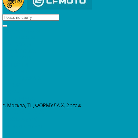
КВАДРОЦИКЛЫ
МОТОЦИКЛЫ
СНЕГОХОДЫ
ЭКИПИРОВКА
АКСЕССУАРЫ
ЗАПЧАСТИ
МАСЛА И ГСМ
РАСПРОДАЖА %
СЕРВИС
ПРОКАТ
МЕРОПРИТИЯ
г. Москва, ТЦ ФОРМУЛА Х, 2 этаж
+7 (495) 642-43-03
info@tvoygaraj.ru
Личный кабинет
Корзина