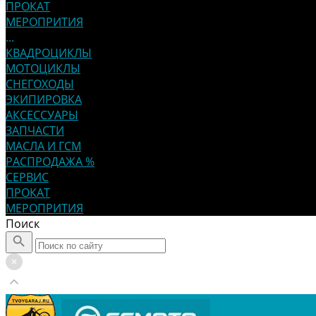
ПРОКАТ
МЕРОПРИТИЯ
...
КВАДРОЦИКЛЫ
МОТОЦИКЛЫ
СНЕГОХОДЫ
ЭКИПИРОВКА
АКСЕССУАРЫ
ЗАПЧАСТИ
МАСЛА И ГСМ
РАСПРОДАЖА %
СЕРВИС
ПРОКАТ
МЕРОПРИТИЯ
Поиск