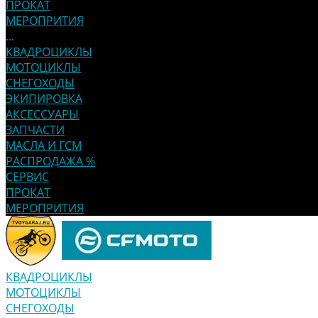
ПРОКАТ
МЕРОПРИТИЯ
...
КВАДРОЦИКЛЫ
МОТОЦИКЛЫ
СНЕГОХОДЫ
ЭКИПИРОВКА
АКСЕССУАРЫ
ЗАПЧАСТИ
МАСЛА И ГСМ
РАСПРОДАЖА %
СЕРВИС
ПРОКАТ
МЕРОПРИТИЯ
КВАДРОЦИКЛЫ
МОТОЦИКЛЫ
СНЕГОХОДЫ