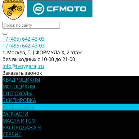
+7 (495) 642-43-03
+7 (495) 642-43-03
г. Москва, ТЦ ФОРМУЛА Х, 2 этаж
без выходных с 10-00 до 21-00
info@tvoygaraj.ru
Заказать звонок
КВАДРОЦИКЛЫ
МОТОЦИКЛЫ
СНЕГОХОДЫ
ЭКИПИРОВКА
АКСЕССУАРЫ
ЗАПЧАСТИ
МАСЛА И ГСМ
РАСПРОДАЖА %
СЕРВИС