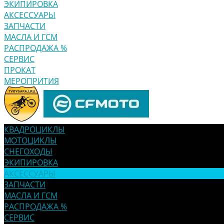
ЭКИПИРОВКА
АКСЕССУАРЫ
ЗАПЧАСТИ
МАСЛА И ГСМ
РАСПРОДАЖА %
СЕРВИС
ПРОКАТ
МЕРОПРИТИЯ
КВАДРОЦИКЛЫ
МОТОЦИКЛЫ
СНЕГОХОДЫ
ЭКИПИРОВКА
АКСЕССУАРЫ
ЗАПЧАСТИ
МАСЛА И ГСМ
РАСПРОДАЖА %
СЕРВИС