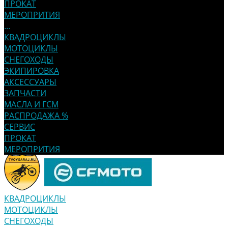
ПРОКАТ
МЕРОПРИТИЯ
...
КВАДРОЦИКЛЫ
МОТОЦИКЛЫ
СНЕГОХОДЫ
ЭКИПИРОВКА
АКСЕССУАРЫ
ЗАПЧАСТИ
МАСЛА И ГСМ
РАСПРОДАЖА %
СЕРВИС
ПРОКАТ
МЕРОПРИТИЯ
КВАДРОЦИКЛЫ
МОТОЦИКЛЫ
СНЕГОХОДЫ