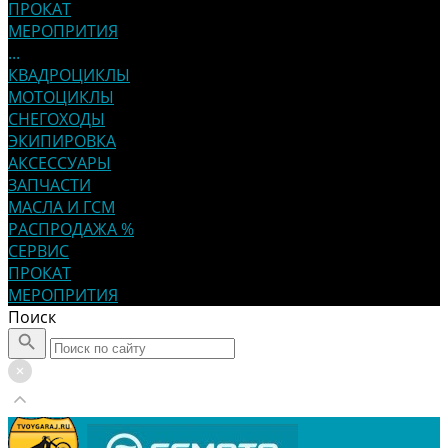
ПРОКАТ
МЕРОПРИТИЯ
...
КВАДРОЦИКЛЫ
МОТОЦИКЛЫ
СНЕГОХОДЫ
ЭКИПИРОВКА
АКСЕССУАРЫ
ЗАПЧАСТИ
МАСЛА И ГСМ
РАСПРОДАЖА %
СЕРВИС
ПРОКАТ
МЕРОПРИТИЯ
Поиск