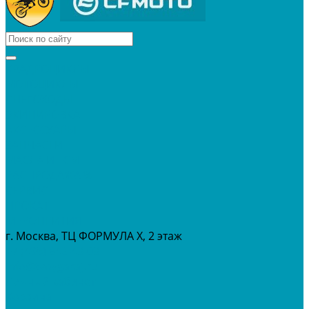
КВАДРОЦИКЛЫ
МОТОЦИКЛЫ
СНЕГОХОДЫ
ЭКИПИРОВКА
АКСЕССУАРЫ
ЗАПЧАСТИ
МАСЛА И ГСМ
РАСПРОДАЖА %
СЕРВИС
ПРОКАТ
МЕРОПРИТИЯ
г. Москва, ТЦ ФОРМУЛА Х, 2 этаж
+7 (495) 642-43-03
info@tvoygaraj.ru
Личный кабинет
Корзина