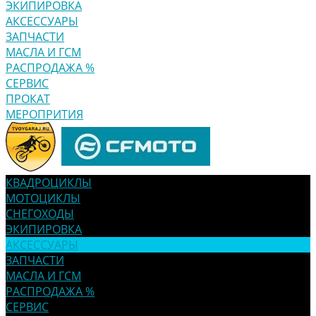
ЭКИПИРОВКА
АКСЕССУАРЫ
ЗАПЧАСТИ
МАСЛА И ГСМ
РАСПРОДАЖА %
СЕРВИС
ПРОКАТ
МЕРОПРИТИЯ
КВАДРОЦИКЛЫ
МОТОЦИКЛЫ
СНЕГОХОДЫ
ЭКИПИРОВКА
АКСЕССУАРЫ
ЗАПЧАСТИ
МАСЛА И ГСМ
РАСПРОДАЖА %
СЕРВИС