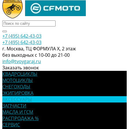
+7 (495) 642-43-03
+7 (495) 642-43-03
г. Москва, ТЦ ФОРМУЛА Х, 2 этаж
без выходных с 10-00 до 21-00
info@tvoygaraj.ru
Заказать звонок
КВАДРОЦИКЛЫ
МОТОЦИКЛЫ
СНЕГОХОДЫ
ЭКИПИРОВКА
АКСЕССУАРЫ
ЗАПЧАСТИ
МАСЛА И ГСМ
РАСПРОДАЖА %
СЕРВИС