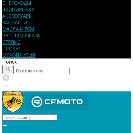
СНЕГОХОДЫ
ЭКИПИРОВКА
АКСЕССУАРЫ
ЗАПЧАСТИ
МАСЛА И ГСМ
РАСПРОДАЖА %
СЕРВИС
ПРОКАТ
МЕРОПРИТИЯ
Поиск
КВАДРОЦИКЛЫ