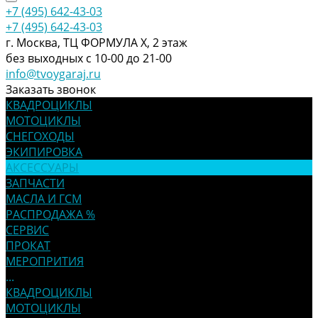
+7 (495) 642-43-03
+7 (495) 642-43-03
г. Москва, ТЦ ФОРМУЛА Х, 2 этаж
без выходных с 10-00 до 21-00
info@tvoygaraj.ru
Заказать звонок
КВАДРОЦИКЛЫ
МОТОЦИКЛЫ
СНЕГОХОДЫ
ЭКИПИРОВКА
АКСЕССУАРЫ
ЗАПЧАСТИ
МАСЛА И ГСМ
РАСПРОДАЖА %
СЕРВИС
ПРОКАТ
МЕРОПРИТИЯ
...
КВАДРОЦИКЛЫ
МОТОЦИКЛЫ