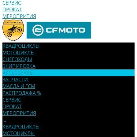
СЕРВИС
ПРОКАТ
МЕРОПРИТИЯ
КВАДРОЦИКЛЫ
МОТОЦИКЛЫ
СНЕГОХОДЫ
ЭКИПИРОВКА
АКСЕССУАРЫ
ЗАПЧАСТИ
МАСЛА И ГСМ
РАСПРОДАЖА %
СЕРВИС
ПРОКАТ
МЕРОПРИТИЯ
...
КВАДРОЦИКЛЫ
МОТОЦИКЛЫ