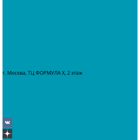
МОТОЦИКЛЫ
СНЕГОХОДЫ
ЭКИПИРОВКА
АКСЕССУАРЫ
ЗАПЧАСТИ
МАСЛА И ГСМ
РАСПРОДАЖА %
СЕРВИС
ПРОКАТ
МЕРОПРИТИЯ
г. Москва, ТЦ ФОРМУЛА Х, 2 этаж
+7 (495) 642-43-03
info@tvoygaraj.ru
Личный кабинет
Корзина
Отложенные
Сравнение товаров