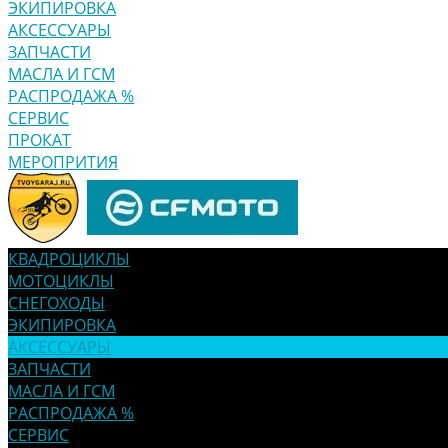
ЭКИПИРОВКА
АКСЕССУАРЫ
ЗАПЧАСТИ
МАСЛА И ГСМ
РАСПРОДАЖА %
СЕРВИС
ПРОКАТ
МЕРОПРИТИЯ
КВАДРОЦИКЛЫ
МОТОЦИКЛЫ
СНЕГОХОДЫ
ЭКИПИРОВКА
АКСЕССУАРЫ
ЗАПЧАСТИ
МАСЛА И ГСМ
РАСПРОДАЖА %
СЕРВИС