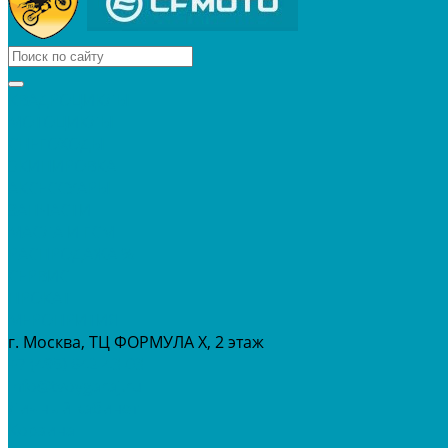
КВАДРОЦИКЛЫ
МОТОЦИКЛЫ
СНЕГОХОДЫ
ЭКИПИРОВКА
АКСЕССУАРЫ
ЗАПЧАСТИ
МАСЛА И ГСМ
РАСПРОДАЖА %
СЕРВИС
ПРОКАТ
МЕРОПРИТИЯ
г. Москва, ТЦ ФОРМУЛА Х, 2 этаж
+7 (495) 642-43-03
info@tvoygaraj.ru
Личный кабинет
Корзина