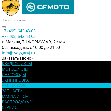
+7 (495) 642-43-03
+7 (495) 642-43-03
г. Москва, ТЦ ФОРМУЛА Х, 2 этаж
без выходных с 10-00 до 21-00
info@tvoygaraj.ru
Заказать звонок
КВАДРОЦИКЛЫ
МОТОЦИКЛЫ
СНЕГОХОДЫ
ЭКИПИРОВКА
АКСЕССУАРЫ
ЗАПЧАСТИ
МАСЛА И ГСМ
РАСПРОДАЖА %
СЕРВИС