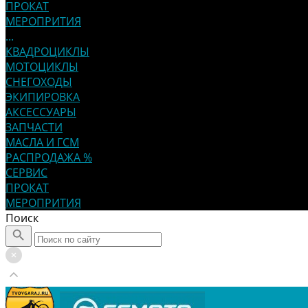
ПРОКАТ
МЕРОПРИТИЯ
...
КВАДРОЦИКЛЫ
МОТОЦИКЛЫ
СНЕГОХОДЫ
ЭКИПИРОВКА
АКСЕССУАРЫ
ЗАПЧАСТИ
МАСЛА И ГСМ
РАСПРОДАЖА %
СЕРВИС
ПРОКАТ
МЕРОПРИТИЯ
Поиск