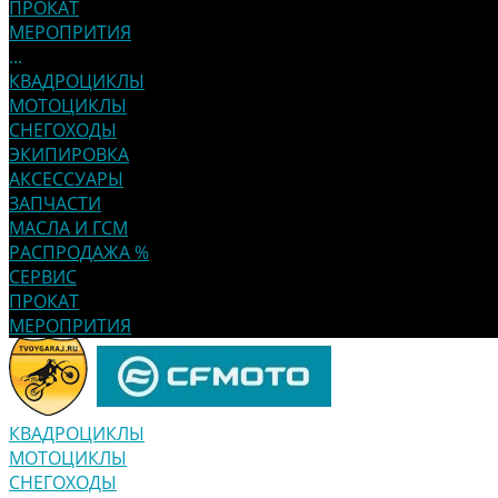
ПРОКАТ
МЕРОПРИТИЯ
...
КВАДРОЦИКЛЫ
МОТОЦИКЛЫ
СНЕГОХОДЫ
ЭКИПИРОВКА
АКСЕССУАРЫ
ЗАПЧАСТИ
МАСЛА И ГСМ
РАСПРОДАЖА %
СЕРВИС
ПРОКАТ
МЕРОПРИТИЯ
КВАДРОЦИКЛЫ
МОТОЦИКЛЫ
СНЕГОХОДЫ