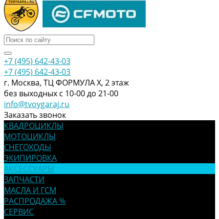
+7 (495) 642-43-03
+7 (495) 642-43-03
г. Москва, ТЦ ФОРМУЛА Х, 2 этаж
без выходных с 10-00 до 21-00
info@tvoygaraj.ru
Заказать звонок
КВАДРОЦИКЛЫ
МОТОЦИКЛЫ
СНЕГОХОДЫ
ЭКИПИРОВКА
АКСЕССУАРЫ
ЗАПЧАСТИ
МАСЛА И ГСМ
РАСПРОДАЖА %
СЕРВИС