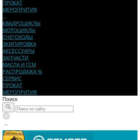
ПРОКАТ
МЕРОПРИТИЯ
...
КВАДРОЦИКЛЫ
МОТОЦИКЛЫ
СНЕГОХОДЫ
ЭКИПИРОВКА
АКСЕССУАРЫ
ЗАПЧАСТИ
МАСЛА И ГСМ
РАСПРОДАЖА %
СЕРВИС
ПРОКАТ
МЕРОПРИТИЯ
Поиск