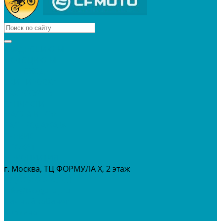
КВАДРОЦИКЛЫ
МОТОЦИКЛЫ
СНЕГОХОДЫ
ЭКИПИРОВКА
АКСЕССУАРЫ
ЗАПЧАСТИ
МАСЛА И ГСМ
РАСПРОДАЖА %
СЕРВИС
ПРОКАТ
МЕРОПРИТИЯ
г. Москва, ТЦ ФОРМУЛА Х, 2 этаж
+7 (495) 642-43-03
info@tvoygaraj.ru
Личный кабинет
Корзина