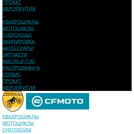
ПРОКАТ
МЕРОПРИТИЯ
...
КВАДРОЦИКЛЫ
МОТОЦИКЛЫ
СНЕГОХОДЫ
ЭКИПИРОВКА
АКСЕССУАРЫ
ЗАПЧАСТИ
МАСЛА И ГСМ
РАСПРОДАЖА %
СЕРВИС
ПРОКАТ
МЕРОПРИТИЯ
КВАДРОЦИКЛЫ
МОТОЦИКЛЫ
СНЕГОХОДЫ