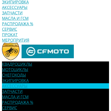
ЭКИПИРОВКА
АКСЕССУАРЫ
ЗАПЧАСТИ
МАСЛА И ГСМ
РАСПРОДАЖА %
СЕРВИС
ПРОКАТ
МЕРОПРИТИЯ
КВАДРОЦИКЛЫ
МОТОЦИКЛЫ
СНЕГОХОДЫ
ЭКИПИРОВКА
АКСЕССУАРЫ
ЗАПЧАСТИ
МАСЛА И ГСМ
РАСПРОДАЖА %
СЕРВИС