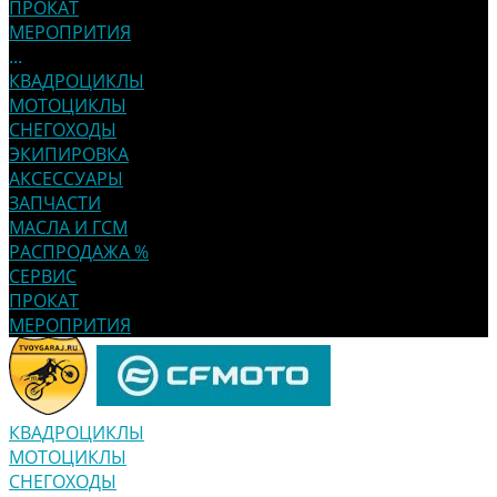
ПРОКАТ
МЕРОПРИТИЯ
...
КВАДРОЦИКЛЫ
МОТОЦИКЛЫ
СНЕГОХОДЫ
ЭКИПИРОВКА
АКСЕССУАРЫ
ЗАПЧАСТИ
МАСЛА И ГСМ
РАСПРОДАЖА %
СЕРВИС
ПРОКАТ
МЕРОПРИТИЯ
КВАДРОЦИКЛЫ
МОТОЦИКЛЫ
СНЕГОХОДЫ