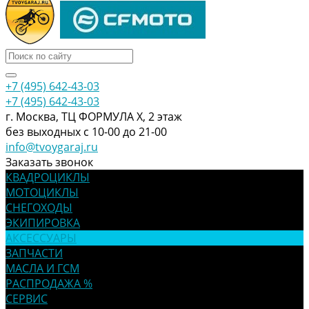
+7 (495) 642-43-03
+7 (495) 642-43-03
г. Москва, ТЦ ФОРМУЛА Х, 2 этаж
без выходных с 10-00 до 21-00
info@tvoygaraj.ru
Заказать звонок
КВАДРОЦИКЛЫ
МОТОЦИКЛЫ
СНЕГОХОДЫ
ЭКИПИРОВКА
АКСЕССУАРЫ
ЗАПЧАСТИ
МАСЛА И ГСМ
РАСПРОДАЖА %
СЕРВИС