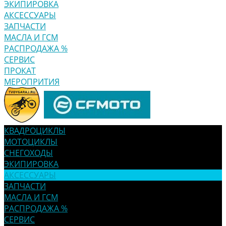
ЭКИПИРОВКА
АКСЕССУАРЫ
ЗАПЧАСТИ
МАСЛА И ГСМ
РАСПРОДАЖА %
СЕРВИС
ПРОКАТ
МЕРОПРИТИЯ
КВАДРОЦИКЛЫ
МОТОЦИКЛЫ
СНЕГОХОДЫ
ЭКИПИРОВКА
АКСЕССУАРЫ
ЗАПЧАСТИ
МАСЛА И ГСМ
РАСПРОДАЖА %
СЕРВИС