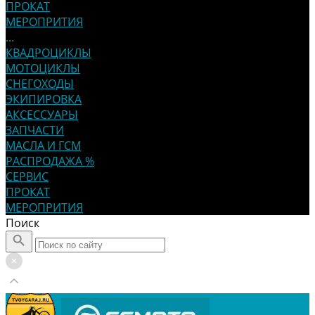
ПРОКАТ
МЕРОПРИТИЯ
...
КВАДРОЦИКЛЫ
МОТОЦИКЛЫ
СНЕГОХОДЫ
ЭКИПИРОВКА
АКСЕССУАРЫ
ЗАПЧАСТИ
МАСЛА И ГСМ
РАСПРОДАЖА %
СЕРВИС
ПРОКАТ
МЕРОПРИТИЯ
Поиск