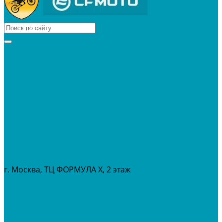
КВАДРОЦИКЛЫ
МОТОЦИКЛЫ
СНЕГОХОДЫ
ЭКИПИРОВКА
АКСЕССУАРЫ
ЗАПЧАСТИ
МАСЛА И ГСМ
РАСПРОДАЖА %
СЕРВИС
ПРОКАТ
МЕРОПРИТИЯ
г. Москва, ТЦ ФОРМУЛА Х, 2 этаж
+7 (495) 642-43-03
info@tvoygaraj.ru
Личный кабинет
Корзина