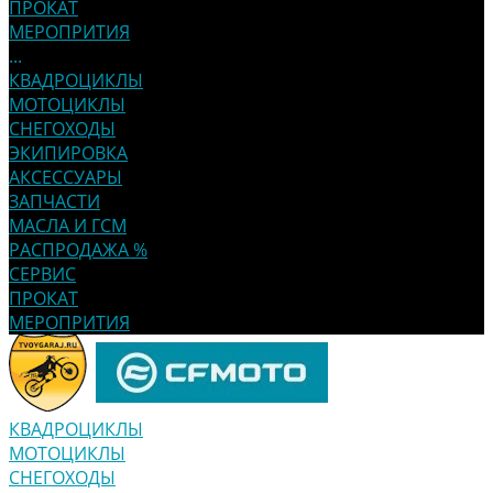
ПРОКАТ
МЕРОПРИТИЯ
...
КВАДРОЦИКЛЫ
МОТОЦИКЛЫ
СНЕГОХОДЫ
ЭКИПИРОВКА
АКСЕССУАРЫ
ЗАПЧАСТИ
МАСЛА И ГСМ
РАСПРОДАЖА %
СЕРВИС
ПРОКАТ
МЕРОПРИТИЯ
КВАДРОЦИКЛЫ
МОТОЦИКЛЫ
СНЕГОХОДЫ