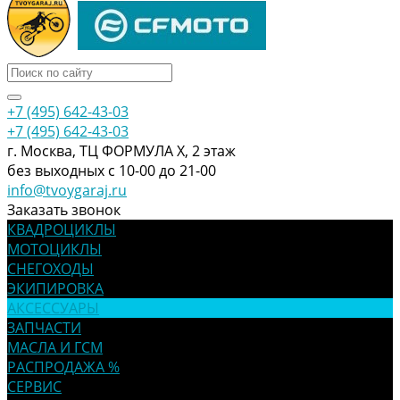
+7 (495) 642-43-03
+7 (495) 642-43-03
г. Москва, ТЦ ФОРМУЛА Х, 2 этаж
без выходных с 10-00 до 21-00
info@tvoygaraj.ru
Заказать звонок
КВАДРОЦИКЛЫ
МОТОЦИКЛЫ
СНЕГОХОДЫ
ЭКИПИРОВКА
АКСЕССУАРЫ
ЗАПЧАСТИ
МАСЛА И ГСМ
РАСПРОДАЖА %
СЕРВИС