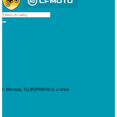
КВАДРОЦИКЛЫ
МОТОЦИКЛЫ
СНЕГОХОДЫ
ЭКИПИРОВКА
АКСЕССУАРЫ
ЗАПЧАСТИ
МАСЛА И ГСМ
РАСПРОДАЖА %
СЕРВИС
ПРОКАТ
МЕРОПРИТИЯ
г. Москва, ТЦ ФОРМУЛА Х, 2 этаж
+7 (495) 642-43-03
info@tvoygaraj.ru
Личный кабинет
Корзина