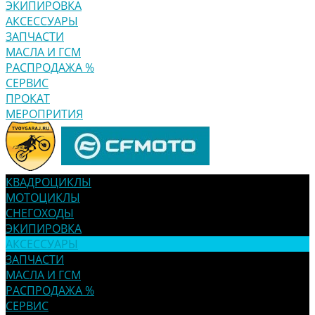
ЭКИПИРОВКА
АКСЕССУАРЫ
ЗАПЧАСТИ
МАСЛА И ГСМ
РАСПРОДАЖА %
СЕРВИС
ПРОКАТ
МЕРОПРИТИЯ
КВАДРОЦИКЛЫ
МОТОЦИКЛЫ
СНЕГОХОДЫ
ЭКИПИРОВКА
АКСЕССУАРЫ
ЗАПЧАСТИ
МАСЛА И ГСМ
РАСПРОДАЖА %
СЕРВИС