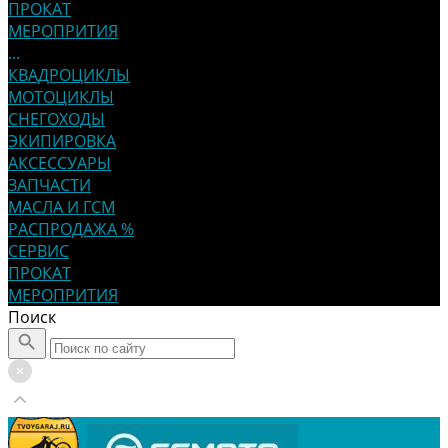
ПРОКАТ
МЕРОПРИТИЯ
...
КВАДРОЦИКЛЫ
МОТОЦИКЛЫ
СНЕГОХОДЫ
ЭКИПИРОВКА
АКСЕССУАРЫ
ЗАПЧАСТИ
МАСЛА И ГСМ
РАСПРОДАЖА %
СЕРВИС
ПРОКАТ
МЕРОПРИТИЯ
Поиск