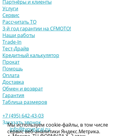
Партнёры и клиенты
Услуги
Сервис
Рассчитать ТО
3-й год гарантии на CFMOTO!
Наши работы
Trade-In
Тест-Драйв
Кредитный калькулятор
Прокат
Помощь
Оплата
Доставка
Обмен и возврат
Гарантия
Таблица размеров
+7 (495) 642-43-03
Заказать звонок
Мы используем cookie-файлы, в том числе
info@tvoygaraj.ru
сервис веб-аналитики Яндекс.Метрика.
г. Москва, ТЦ ФОРМУЛА Х, 2 этаж