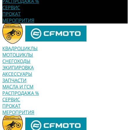
РАСПРОДАЖА %
СЕРВИС
ПРОКАТ
МЕРОПРИТИЯ
КВАДРОЦИКЛЫ
МОТОЦИКЛЫ
СНЕГОХОДЫ
ЭКИПИРОВКА
АКСЕССУАРЫ
ЗАПЧАСТИ
МАСЛА И ГСМ
РАСПРОДАЖА %
СЕРВИС
ПРОКАТ
МЕРОПРИТИЯ