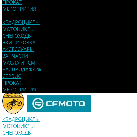
ПРОКАТ
МЕРОПРИТИЯ
...
КВАДРОЦИКЛЫ
МОТОЦИКЛЫ
СНЕГОХОДЫ
ЭКИПИРОВКА
АКСЕССУАРЫ
ЗАПЧАСТИ
МАСЛА И ГСМ
РАСПРОДАЖА %
СЕРВИС
ПРОКАТ
МЕРОПРИТИЯ
КВАДРОЦИКЛЫ
МОТОЦИКЛЫ
СНЕГОХОДЫ