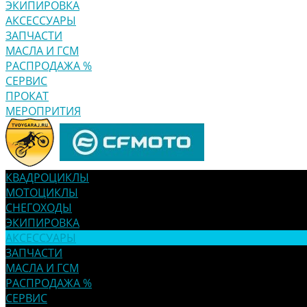
ЭКИПИРОВКА
АКСЕССУАРЫ
ЗАПЧАСТИ
МАСЛА И ГСМ
РАСПРОДАЖА %
СЕРВИС
ПРОКАТ
МЕРОПРИТИЯ
КВАДРОЦИКЛЫ
МОТОЦИКЛЫ
СНЕГОХОДЫ
ЭКИПИРОВКА
АКСЕССУАРЫ
ЗАПЧАСТИ
МАСЛА И ГСМ
РАСПРОДАЖА %
СЕРВИС