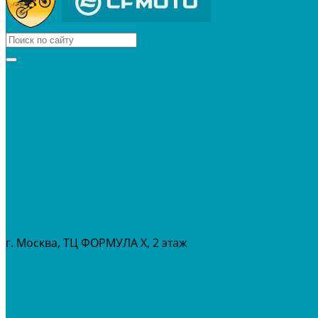
КВАДРОЦИКЛЫ
МОТОЦИКЛЫ
СНЕГОХОДЫ
ЭКИПИРОВКА
АКСЕССУАРЫ
ЗАПЧАСТИ
МАСЛА И ГСМ
РАСПРОДАЖА %
СЕРВИС
ПРОКАТ
МЕРОПРИТИЯ
г. Москва, ТЦ ФОРМУЛА Х, 2 этаж
+7 (495) 642-43-03
info@tvoygaraj.ru
Личный кабинет
Корзина