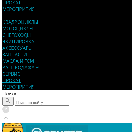
ПРОКАТ
МЕРОПРИТИЯ
...
КВАДРОЦИКЛЫ
МОТОЦИКЛЫ
СНЕГОХОДЫ
ЭКИПИРОВКА
АКСЕССУАРЫ
ЗАПЧАСТИ
МАСЛА И ГСМ
РАСПРОДАЖА %
СЕРВИС
ПРОКАТ
МЕРОПРИТИЯ
Поиск