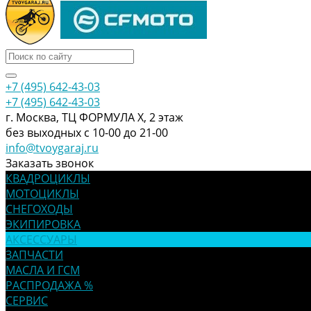
+7 (495) 642-43-03
+7 (495) 642-43-03
г. Москва, ТЦ ФОРМУЛА Х, 2 этаж
без выходных с 10-00 до 21-00
info@tvoygaraj.ru
Заказать звонок
КВАДРОЦИКЛЫ
МОТОЦИКЛЫ
СНЕГОХОДЫ
ЭКИПИРОВКА
АКСЕССУАРЫ
ЗАПЧАСТИ
МАСЛА И ГСМ
РАСПРОДАЖА %
СЕРВИС