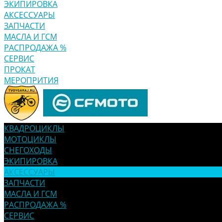
ЭКИПИРОВКА
АКСЕССУАРЫ
ЗАПЧАСТИ
МАСЛА И ГСМ
РАСПРОДАЖА %
СЕРВИС
ПРОКАТ
МЕРОПРИТИЯ
КВАДРОЦИКЛЫ
МОТОЦИКЛЫ
СНЕГОХОДЫ
ЭКИПИРОВКА
АКСЕССУАРЫ
ЗАПЧАСТИ
МАСЛА И ГСМ
РАСПРОДАЖА %
СЕРВИС