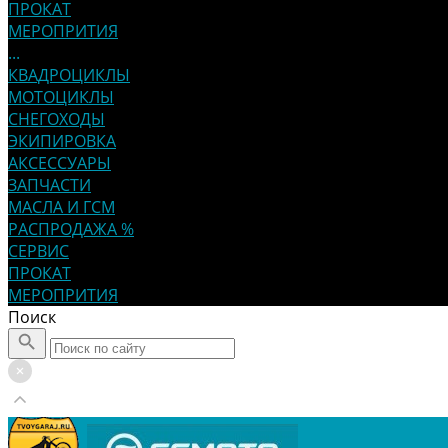
ПРОКАТ
МЕРОПРИТИЯ
...
КВАДРОЦИКЛЫ
МОТОЦИКЛЫ
СНЕГОХОДЫ
ЭКИПИРОВКА
АКСЕССУАРЫ
ЗАПЧАСТИ
МАСЛА И ГСМ
РАСПРОДАЖА %
СЕРВИС
ПРОКАТ
МЕРОПРИТИЯ
Поиск