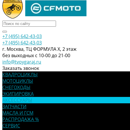
+7 (495) 642-43-03
+7 (495) 642-43-03
г. Москва, ТЦ ФОРМУЛА Х, 2 этаж
без выходных с 10-00 до 21-00
info@tvoygaraj.ru
Заказать звонок
КВАДРОЦИКЛЫ
МОТОЦИКЛЫ
СНЕГОХОДЫ
ЭКИПИРОВКА
АКСЕССУАРЫ
ЗАПЧАСТИ
МАСЛА И ГСМ
РАСПРОДАЖА %
СЕРВИС