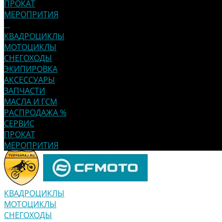
ПРОКАТ
МЕРОПРИТИЯ
...
КВАДРОЦИКЛЫ
МОТОЦИКЛЫ
СНЕГОХОДЫ
ЭКИПИРОВКА
АКСЕССУАРЫ
ЗАПЧАСТИ
МАСЛА И ГСМ
РАСПРОДАЖА %
СЕРВИС
ПРОКАТ
МЕРОПРИТИЯ
КВАДРОЦИКЛЫ
МОТОЦИКЛЫ
СНЕГОХОДЫ