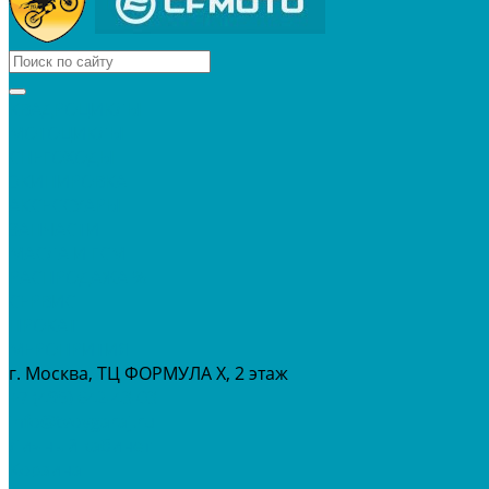
КВАДРОЦИКЛЫ
МОТОЦИКЛЫ
СНЕГОХОДЫ
ЭКИПИРОВКА
АКСЕССУАРЫ
ЗАПЧАСТИ
МАСЛА И ГСМ
РАСПРОДАЖА %
СЕРВИС
ПРОКАТ
МЕРОПРИТИЯ
г. Москва, ТЦ ФОРМУЛА Х, 2 этаж
+7 (495) 642-43-03
info@tvoygaraj.ru
Личный кабинет
Корзина