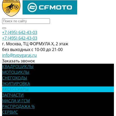
+7 (495) 642-43-03
+7 (495) 642-43-03
г. Москва, ТЦ ФОРМУЛА Х, 2 этаж
без выходных с 10-00 до 21-00
info@tvoygaraj.ru
Заказать звонок
КВАДРОЦИКЛЫ
МОТОЦИКЛЫ
СНЕГОХОДЫ
ЭКИПИРОВКА
АКСЕССУАРЫ
ЗАПЧАСТИ
МАСЛА И ГСМ
РАСПРОДАЖА %
СЕРВИС