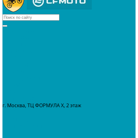
КВАДРОЦИКЛЫ
МОТОЦИКЛЫ
СНЕГОХОДЫ
ЭКИПИРОВКА
АКСЕССУАРЫ
ЗАПЧАСТИ
МАСЛА И ГСМ
РАСПРОДАЖА %
СЕРВИС
ПРОКАТ
МЕРОПРИТИЯ
г. Москва, ТЦ ФОРМУЛА Х, 2 этаж
+7 (495) 642-43-03
info@tvoygaraj.ru
Личный кабинет
Корзина