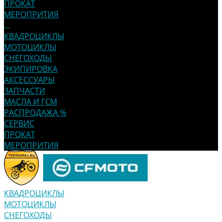
ПРОКАТ
МЕРОПРИТИЯ
...
КВАДРОЦИКЛЫ
МОТОЦИКЛЫ
СНЕГОХОДЫ
ЭКИПИРОВКА
АКСЕССУАРЫ
ЗАПЧАСТИ
МАСЛА И ГСМ
РАСПРОДАЖА %
СЕРВИС
ПРОКАТ
МЕРОПРИТИЯ
КВАДРОЦИКЛЫ
МОТОЦИКЛЫ
СНЕГОХОДЫ