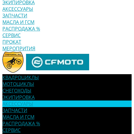
ЭКИПИРОВКА
АКСЕССУАРЫ
ЗАПЧАСТИ
МАСЛА И ГСМ
РАСПРОДАЖА %
СЕРВИС
ПРОКАТ
МЕРОПРИТИЯ
КВАДРОЦИКЛЫ
МОТОЦИКЛЫ
СНЕГОХОДЫ
ЭКИПИРОВКА
АКСЕССУАРЫ
ЗАПЧАСТИ
МАСЛА И ГСМ
РАСПРОДАЖА %
СЕРВИС