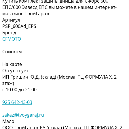
Купить комплект защиты днища для СФорс 600
ЕПС/600 Эдвесд ЕПС вы можете в нашем интернет-
магазине ТвойГараж.
Артикул
PSP_600Ad_EPS
Бренд
CFMOTO
Списком
На карте
Отсутствует
ИП Гришин Ю.Д. (склад) (Москва, ТЦ ФОРМУЛА Х, 2
этаж)
с 10:00 до 21:00
925 642-43-03
zakaz@tvoygaraj.ru
Мало
ООО ТвойГараж.РУ (склад) (Москва, ТЦ ФОРМУЛА Х, 2