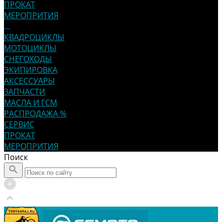
ПРОКАТ
МЕРОПРИТИЯ
...
КВАДРОЦИКЛЫ
МОТОЦИКЛЫ
СНЕГОХОДЫ
ЭКИПИРОВКА
АКСЕССУАРЫ
ЗАПЧАСТИ
МАСЛА И ГСМ
РАСПРОДАЖА %
СЕРВИС
ПРОКАТ
МЕРОПРИТИЯ
Поиск