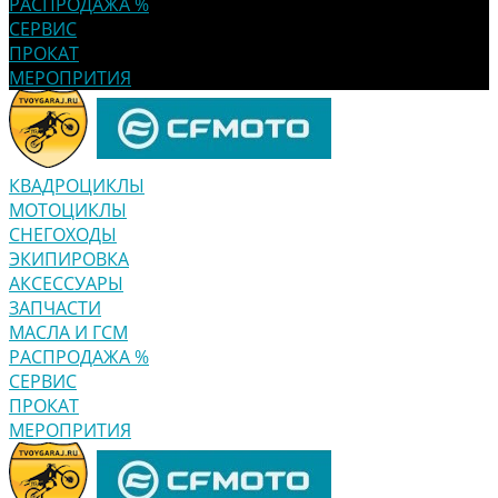
РАСПРОДАЖА %
СЕРВИС
ПРОКАТ
МЕРОПРИТИЯ
КВАДРОЦИКЛЫ
МОТОЦИКЛЫ
СНЕГОХОДЫ
ЭКИПИРОВКА
АКСЕССУАРЫ
ЗАПЧАСТИ
МАСЛА И ГСМ
РАСПРОДАЖА %
СЕРВИС
ПРОКАТ
МЕРОПРИТИЯ