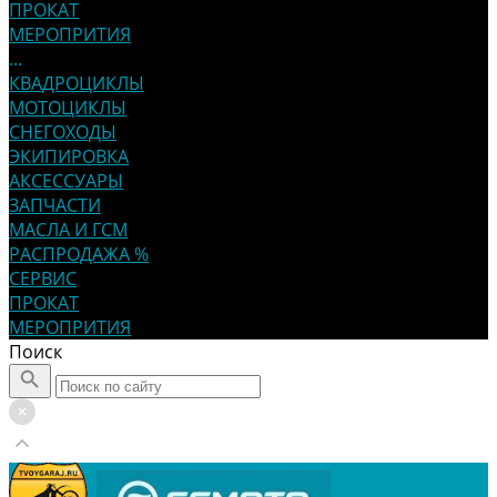
ПРОКАТ
МЕРОПРИТИЯ
...
КВАДРОЦИКЛЫ
МОТОЦИКЛЫ
СНЕГОХОДЫ
ЭКИПИРОВКА
АКСЕССУАРЫ
ЗАПЧАСТИ
МАСЛА И ГСМ
РАСПРОДАЖА %
СЕРВИС
ПРОКАТ
МЕРОПРИТИЯ
Поиск