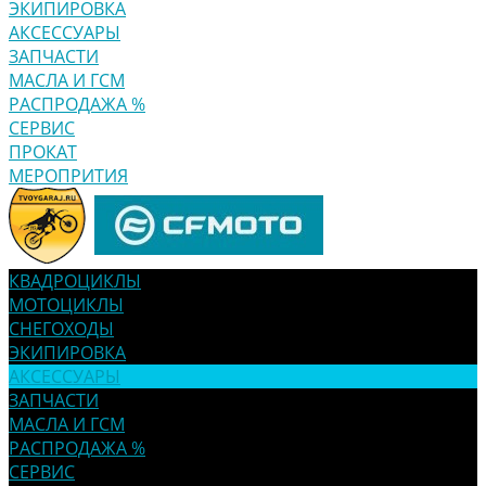
ЭКИПИРОВКА
АКСЕССУАРЫ
ЗАПЧАСТИ
МАСЛА И ГСМ
РАСПРОДАЖА %
СЕРВИС
ПРОКАТ
МЕРОПРИТИЯ
КВАДРОЦИКЛЫ
МОТОЦИКЛЫ
СНЕГОХОДЫ
ЭКИПИРОВКА
АКСЕССУАРЫ
ЗАПЧАСТИ
МАСЛА И ГСМ
РАСПРОДАЖА %
СЕРВИС