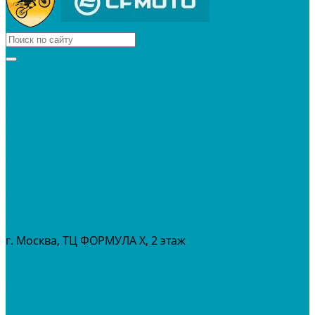
КВАДРОЦИКЛЫ
МОТОЦИКЛЫ
СНЕГОХОДЫ
ЭКИПИРОВКА
АКСЕССУАРЫ
ЗАПЧАСТИ
МАСЛА И ГСМ
РАСПРОДАЖА %
СЕРВИС
ПРОКАТ
МЕРОПРИТИЯ
г. Москва, ТЦ ФОРМУЛА Х, 2 этаж
+7 (495) 642-43-03
info@tvoygaraj.ru
Личный кабинет
Корзина