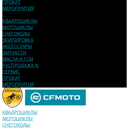
ПРОКАТ
МЕРОПРИТИЯ
...
КВАДРОЦИКЛЫ
МОТОЦИКЛЫ
СНЕГОХОДЫ
ЭКИПИРОВКА
АКСЕССУАРЫ
ЗАПЧАСТИ
МАСЛА И ГСМ
РАСПРОДАЖА %
СЕРВИС
ПРОКАТ
МЕРОПРИТИЯ
КВАДРОЦИКЛЫ
МОТОЦИКЛЫ
СНЕГОХОДЫ