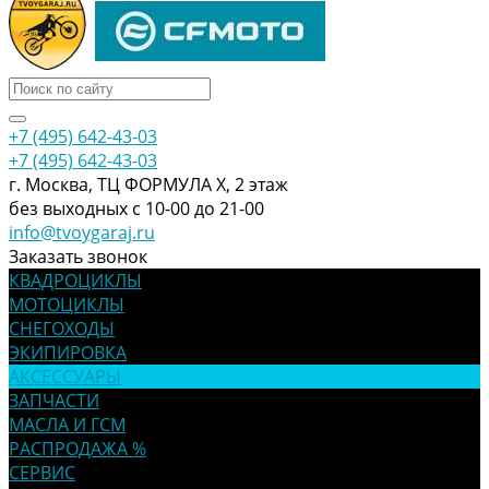
+7 (495) 642-43-03
+7 (495) 642-43-03
г. Москва, ТЦ ФОРМУЛА Х, 2 этаж
без выходных с 10-00 до 21-00
info@tvoygaraj.ru
Заказать звонок
КВАДРОЦИКЛЫ
МОТОЦИКЛЫ
СНЕГОХОДЫ
ЭКИПИРОВКА
АКСЕССУАРЫ
ЗАПЧАСТИ
МАСЛА И ГСМ
РАСПРОДАЖА %
СЕРВИС