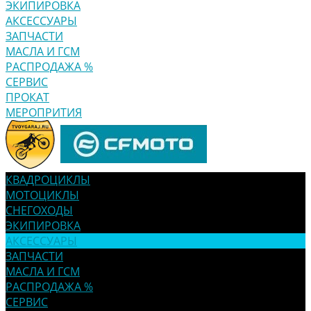
ЭКИПИРОВКА
АКСЕССУАРЫ
ЗАПЧАСТИ
МАСЛА И ГСМ
РАСПРОДАЖА %
СЕРВИС
ПРОКАТ
МЕРОПРИТИЯ
КВАДРОЦИКЛЫ
МОТОЦИКЛЫ
СНЕГОХОДЫ
ЭКИПИРОВКА
АКСЕССУАРЫ
ЗАПЧАСТИ
МАСЛА И ГСМ
РАСПРОДАЖА %
СЕРВИС