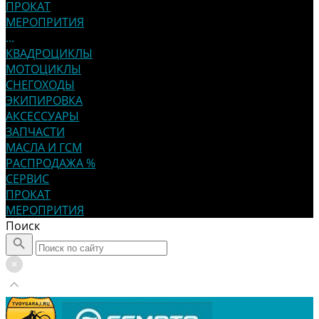
ПРОКАТ
МЕРОПРИТИЯ
...
КВАДРОЦИКЛЫ
МОТОЦИКЛЫ
СНЕГОХОДЫ
ЭКИПИРОВКА
АКСЕССУАРЫ
ЗАПЧАСТИ
МАСЛА И ГСМ
РАСПРОДАЖА %
СЕРВИС
ПРОКАТ
МЕРОПРИТИЯ
Поиск