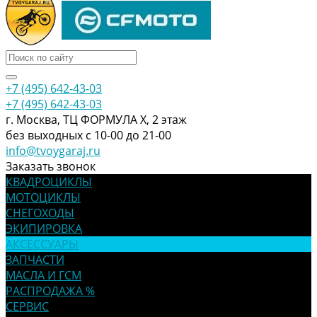
+7 (495) 642-43-03
+7 (495) 642-43-03
г. Москва, ТЦ ФОРМУЛА Х, 2 этаж
без выходных с 10-00 до 21-00
info@tvoygaraj.ru
Заказать звонок
КВАДРОЦИКЛЫ
МОТОЦИКЛЫ
СНЕГОХОДЫ
ЭКИПИРОВКА
АКСЕССУАРЫ
ЗАПЧАСТИ
МАСЛА И ГСМ
РАСПРОДАЖА %
СЕРВИС