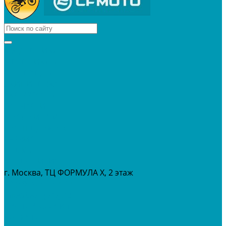
КВАДРОЦИКЛЫ
МОТОЦИКЛЫ
СНЕГОХОДЫ
ЭКИПИРОВКА
АКСЕССУАРЫ
ЗАПЧАСТИ
МАСЛА И ГСМ
РАСПРОДАЖА %
СЕРВИС
ПРОКАТ
МЕРОПРИТИЯ
г. Москва, ТЦ ФОРМУЛА Х, 2 этаж
+7 (495) 642-43-03
info@tvoygaraj.ru
Личный кабинет
Корзина