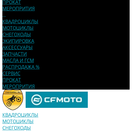
ПРОКАТ
МЕРОПРИТИЯ
...
КВАДРОЦИКЛЫ
МОТОЦИКЛЫ
СНЕГОХОДЫ
ЭКИПИРОВКА
АКСЕССУАРЫ
ЗАПЧАСТИ
МАСЛА И ГСМ
РАСПРОДАЖА %
СЕРВИС
ПРОКАТ
МЕРОПРИТИЯ
КВАДРОЦИКЛЫ
МОТОЦИКЛЫ
СНЕГОХОДЫ