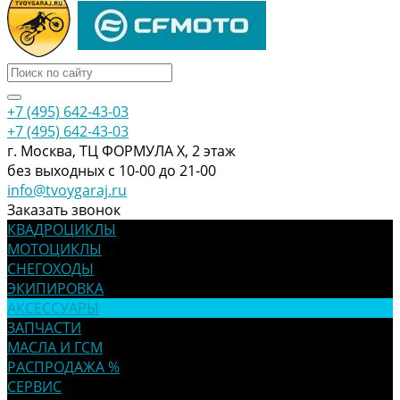
+7 (495) 642-43-03
+7 (495) 642-43-03
г. Москва, ТЦ ФОРМУЛА Х, 2 этаж
без выходных с 10-00 до 21-00
info@tvoygaraj.ru
Заказать звонок
КВАДРОЦИКЛЫ
МОТОЦИКЛЫ
СНЕГОХОДЫ
ЭКИПИРОВКА
АКСЕССУАРЫ
ЗАПЧАСТИ
МАСЛА И ГСМ
РАСПРОДАЖА %
СЕРВИС