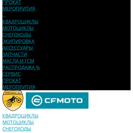
ПРОКАТ
МЕРОПРИТИЯ
...
КВАДРОЦИКЛЫ
МОТОЦИКЛЫ
СНЕГОХОДЫ
ЭКИПИРОВКА
АКСЕССУАРЫ
ЗАПЧАСТИ
МАСЛА И ГСМ
РАСПРОДАЖА %
СЕРВИС
ПРОКАТ
МЕРОПРИТИЯ
КВАДРОЦИКЛЫ
МОТОЦИКЛЫ
СНЕГОХОДЫ