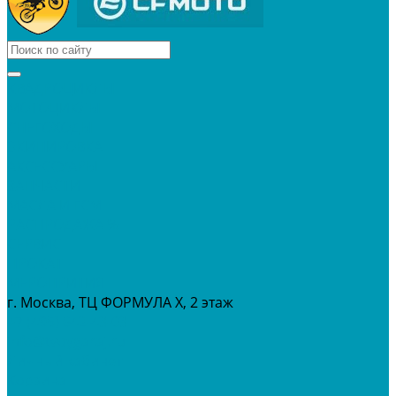
КВАДРОЦИКЛЫ
МОТОЦИКЛЫ
СНЕГОХОДЫ
ЭКИПИРОВКА
АКСЕССУАРЫ
ЗАПЧАСТИ
МАСЛА И ГСМ
РАСПРОДАЖА %
СЕРВИС
ПРОКАТ
МЕРОПРИТИЯ
г. Москва, ТЦ ФОРМУЛА Х, 2 этаж
+7 (495) 642-43-03
info@tvoygaraj.ru
Личный кабинет
Корзина