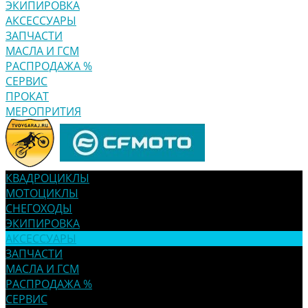
ЭКИПИРОВКА
АКСЕССУАРЫ
ЗАПЧАСТИ
МАСЛА И ГСМ
РАСПРОДАЖА %
СЕРВИС
ПРОКАТ
МЕРОПРИТИЯ
КВАДРОЦИКЛЫ
МОТОЦИКЛЫ
СНЕГОХОДЫ
ЭКИПИРОВКА
АКСЕССУАРЫ
ЗАПЧАСТИ
МАСЛА И ГСМ
РАСПРОДАЖА %
СЕРВИС