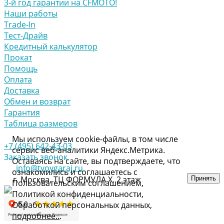
3-й год гарантии на CFMOTO!
Наши работы
Trade-In
Тест-Драйв
Кредитный калькулятор
Прокат
Помощь
Оплата
Доставка
Обмен и возврат
Гарантия
Таблица размеров
Мы используем cookie-файлы, в том числе
+7 (495) 642-43-03
сервис веб-аналитики Яндекс.Метрика.
Заказать звонок
Оставаясь на сайте, вы подтверждаете, что
info@tvoygaraj.ru
ознакомились и соглашаетесь с
г. Москва, ТЦ ФОРМУЛА Х, 2 этаж
Принять
Пользовательским соглашением,
Политикой конфиденциальности,
Обработкой персональных данных,
подробнее..
.