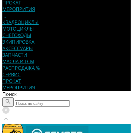
ПРОКАТ
МЕРОПРИТИЯ
...
КВАДРОЦИКЛЫ
МОТОЦИКЛЫ
СНЕГОХОДЫ
ЭКИПИРОВКА
АКСЕССУАРЫ
ЗАПЧАСТИ
МАСЛА И ГСМ
РАСПРОДАЖА %
СЕРВИС
ПРОКАТ
МЕРОПРИТИЯ
Поиск