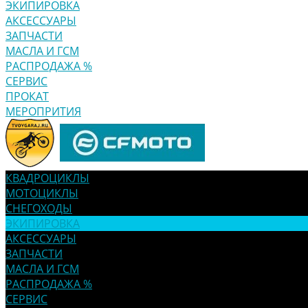
ЭКИПИРОВКА
АКСЕССУАРЫ
ЗАПЧАСТИ
МАСЛА И ГСМ
РАСПРОДАЖА %
СЕРВИС
ПРОКАТ
МЕРОПРИТИЯ
КВАДРОЦИКЛЫ
МОТОЦИКЛЫ
СНЕГОХОДЫ
ЭКИПИРОВКА
АКСЕССУАРЫ
ЗАПЧАСТИ
МАСЛА И ГСМ
РАСПРОДАЖА %
СЕРВИС