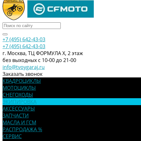
+7 (495) 642-43-03
+7 (495) 642-43-03
г. Москва, ТЦ ФОРМУЛА Х, 2 этаж
без выходных с 10-00 до 21-00
info@tvoygaraj.ru
Заказать звонок
КВАДРОЦИКЛЫ
МОТОЦИКЛЫ
СНЕГОХОДЫ
ЭКИПИРОВКА
АКСЕССУАРЫ
ЗАПЧАСТИ
МАСЛА И ГСМ
РАСПРОДАЖА %
СЕРВИС