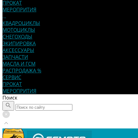
ПРОКАТ
МЕРОПРИТИЯ
...
КВАДРОЦИКЛЫ
МОТОЦИКЛЫ
СНЕГОХОДЫ
ЭКИПИРОВКА
АКСЕССУАРЫ
ЗАПЧАСТИ
МАСЛА И ГСМ
РАСПРОДАЖА %
СЕРВИС
ПРОКАТ
МЕРОПРИТИЯ
Поиск