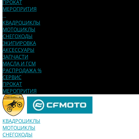
ПРОКАТ
МЕРОПРИТИЯ
...
КВАДРОЦИКЛЫ
МОТОЦИКЛЫ
СНЕГОХОДЫ
ЭКИПИРОВКА
АКСЕССУАРЫ
ЗАПЧАСТИ
МАСЛА И ГСМ
РАСПРОДАЖА %
СЕРВИС
ПРОКАТ
МЕРОПРИТИЯ
КВАДРОЦИКЛЫ
МОТОЦИКЛЫ
СНЕГОХОДЫ