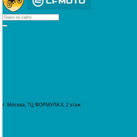
КВАДРОЦИКЛЫ
МОТОЦИКЛЫ
СНЕГОХОДЫ
ЭКИПИРОВКА
АКСЕССУАРЫ
ЗАПЧАСТИ
МАСЛА И ГСМ
РАСПРОДАЖА %
СЕРВИС
ПРОКАТ
МЕРОПРИТИЯ
г. Москва, ТЦ ФОРМУЛА Х, 2 этаж
+7 (495) 642-43-03
info@tvoygaraj.ru
Личный кабинет
Корзина