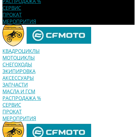
РАСПРОДАЖА %
СЕРВИС
ПРОКАТ
МЕРОПРИТИЯ
КВАДРОЦИКЛЫ
МОТОЦИКЛЫ
СНЕГОХОДЫ
ЭКИПИРОВКА
АКСЕССУАРЫ
ЗАПЧАСТИ
МАСЛА И ГСМ
РАСПРОДАЖА %
СЕРВИС
ПРОКАТ
МЕРОПРИТИЯ