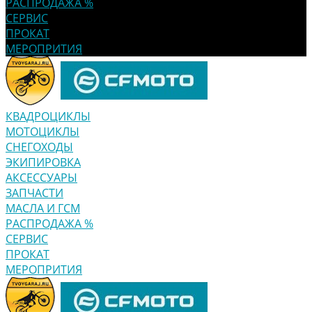
РАСПРОДАЖА %
СЕРВИС
ПРОКАТ
МЕРОПРИТИЯ
КВАДРОЦИКЛЫ
МОТОЦИКЛЫ
СНЕГОХОДЫ
ЭКИПИРОВКА
АКСЕССУАРЫ
ЗАПЧАСТИ
МАСЛА И ГСМ
РАСПРОДАЖА %
СЕРВИС
ПРОКАТ
МЕРОПРИТИЯ