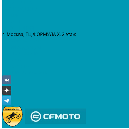
МАСЛА И ГСМ
РАСПРОДАЖА %
СЕРВИС
ПРОКАТ
МЕРОПРИТИЯ
г. Москва, ТЦ ФОРМУЛА Х, 2 этаж
+7 (495) 642-43-03
info@tvoygaraj.ru
Личный кабинет
Корзина
Отложенные
Сравнение товаров