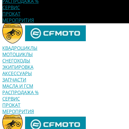
РАСПРОДАЖА %
СЕРВИС
ПРОКАТ
МЕРОПРИТИЯ
КВАДРОЦИКЛЫ
МОТОЦИКЛЫ
СНЕГОХОДЫ
ЭКИПИРОВКА
АКСЕССУАРЫ
ЗАПЧАСТИ
МАСЛА И ГСМ
РАСПРОДАЖА %
СЕРВИС
ПРОКАТ
МЕРОПРИТИЯ