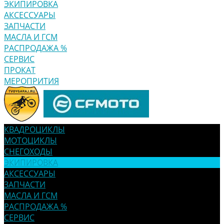
ЭКИПИРОВКА
АКСЕССУАРЫ
ЗАПЧАСТИ
МАСЛА И ГСМ
РАСПРОДАЖА %
СЕРВИС
ПРОКАТ
МЕРОПРИТИЯ
КВАДРОЦИКЛЫ
МОТОЦИКЛЫ
СНЕГОХОДЫ
ЭКИПИРОВКА
АКСЕССУАРЫ
ЗАПЧАСТИ
МАСЛА И ГСМ
РАСПРОДАЖА %
СЕРВИС