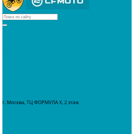
КВАДРОЦИКЛЫ
МОТОЦИКЛЫ
СНЕГОХОДЫ
ЭКИПИРОВКА
АКСЕССУАРЫ
ЗАПЧАСТИ
МАСЛА И ГСМ
РАСПРОДАЖА %
СЕРВИС
ПРОКАТ
МЕРОПРИТИЯ
г. Москва, ТЦ ФОРМУЛА Х, 2 этаж
+7 (495) 642-43-03
info@tvoygaraj.ru
Личный кабинет
Корзина