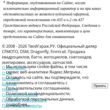
*
Информация, опубликованная на Сайте, носит
исключительно информационный характер и ни при каких
обстоятельствах не является публичной офертой,
определяемой положениями
ст.435 и
ч.2 ст.437
Гражданского кодекса Российской Федерации.
Сведения о
товаре, его характеристиках, комплектации и цене
представлены на Сайте для ознакомления.
© 2008 - 2026 ТвойГараж.РУ. Официальный дилер
CFMOTO, OSM, Dragonfly, Finntrail. Продажа
квадроциклов, багги, мотоциклов, снегоходов,
экипировки, аксессуаров, запчастей.
Мы используем cookie-файлы, в том числе
О компании
сервис веб-аналитики Яндекс.Метрика.
О нас
Оставаясь на сайте, вы подтверждаете, что
Контакты
ознакомились и соглашаетесь с
Бренды
Принять
Пользовательским соглашением,
Новости
Политикой конфиденциальности,
Спецпредложения
Обработкой персональных данных,
Правовая информация
подробнее..
.
Партнёры и клиенты