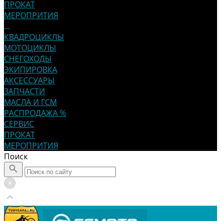
ПРОКАТ
МЕРОПРИТИЯ
...
КВАДРОЦИКЛЫ
МОТОЦИКЛЫ
СНЕГОХОДЫ
ЭКИПИРОВКА
АКСЕССУАРЫ
ЗАПЧАСТИ
МАСЛА И ГСМ
РАСПРОДАЖА %
СЕРВИС
ПРОКАТ
МЕРОПРИТИЯ
Поиск