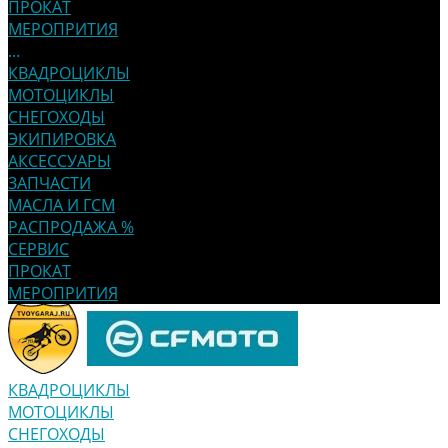
ПРОКАТ
МЕРОПРИТИЯ
...
КВАДРОЦИКЛЫ
МОТОЦИКЛЫ
СНЕГОХОДЫ
ЭКИПИРОВКА
АКСЕССУАРЫ
ЗАПЧАСТИ
МАСЛА И ГСМ
РАСПРОДАЖА %
СЕРВИС
ПРОКАТ
МЕРОПРИТИЯ
КВАДРОЦИКЛЫ
МОТОЦИКЛЫ
СНЕГОХОДЫ