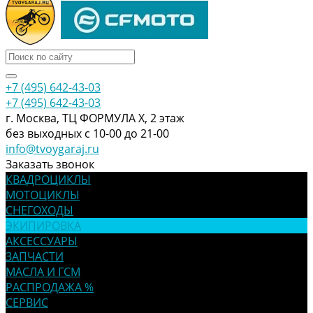
+7 (495) 642-43-03
+7 (495) 642-43-03
г. Москва, ТЦ ФОРМУЛА Х, 2 этаж
без выходных с 10-00 до 21-00
info@tvoygaraj.ru
Заказать звонок
КВАДРОЦИКЛЫ
МОТОЦИКЛЫ
СНЕГОХОДЫ
ЭКИПИРОВКА
АКСЕССУАРЫ
ЗАПЧАСТИ
МАСЛА И ГСМ
РАСПРОДАЖА %
СЕРВИС