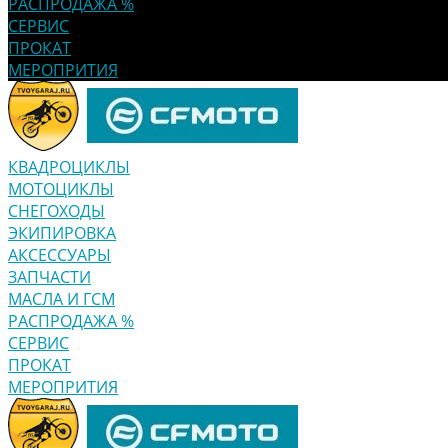
РАСПРОДАЖА %
СЕРВИС
ПРОКАТ
МЕРОПРИТИЯ
КВАДРОЦИКЛЫ
МОТОЦИКЛЫ
СНЕГОХОДЫ
ЭКИПИРОВКА
АКСЕССУАРЫ
ЗАПЧАСТИ
МАСЛА И ГСМ
РАСПРОДАЖА %
СЕРВИС
ПРОКАТ
МЕРОПРИТИЯ