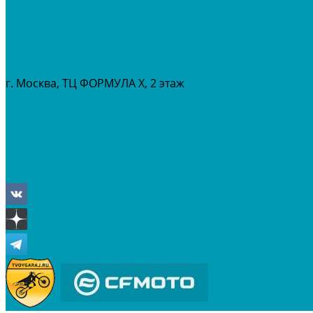
МАСЛА И ГСМ
РАСПРОДАЖА %
СЕРВИС
ПРОКАТ
МЕРОПРИТИЯ
г. Москва, ТЦ ФОРМУЛА Х, 2 этаж
+7 (495) 642-43-03
info@tvoygaraj.ru
Личный кабинет
Корзина
Отложенные
Сравнение товаров