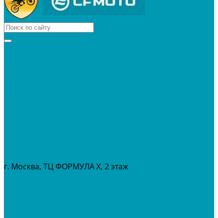
КВАДРОЦИКЛЫ
МОТОЦИКЛЫ
СНЕГОХОДЫ
ЭКИПИРОВКА
АКСЕССУАРЫ
ЗАПЧАСТИ
МАСЛА И ГСМ
РАСПРОДАЖА %
СЕРВИС
ПРОКАТ
МЕРОПРИТИЯ
г. Москва, ТЦ ФОРМУЛА Х, 2 этаж
+7 (495) 642-43-03
info@tvoygaraj.ru
Личный кабинет
Корзина