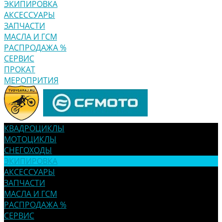
ЭКИПИРОВКА
АКСЕССУАРЫ
ЗАПЧАСТИ
МАСЛА И ГСМ
РАСПРОДАЖА %
СЕРВИС
ПРОКАТ
МЕРОПРИТИЯ
КВАДРОЦИКЛЫ
МОТОЦИКЛЫ
СНЕГОХОДЫ
ЭКИПИРОВКА
АКСЕССУАРЫ
ЗАПЧАСТИ
МАСЛА И ГСМ
РАСПРОДАЖА %
СЕРВИС