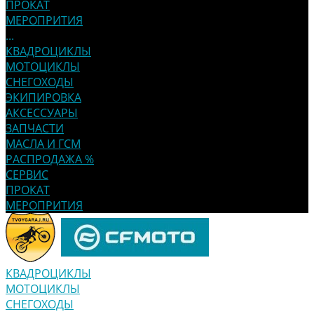
ПРОКАТ
МЕРОПРИТИЯ
...
КВАДРОЦИКЛЫ
МОТОЦИКЛЫ
СНЕГОХОДЫ
ЭКИПИРОВКА
АКСЕССУАРЫ
ЗАПЧАСТИ
МАСЛА И ГСМ
РАСПРОДАЖА %
СЕРВИС
ПРОКАТ
МЕРОПРИТИЯ
КВАДРОЦИКЛЫ
МОТОЦИКЛЫ
СНЕГОХОДЫ