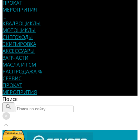
ПРОКАТ
МЕРОПРИТИЯ
...
КВАДРОЦИКЛЫ
МОТОЦИКЛЫ
СНЕГОХОДЫ
ЭКИПИРОВКА
АКСЕССУАРЫ
ЗАПЧАСТИ
МАСЛА И ГСМ
РАСПРОДАЖА %
СЕРВИС
ПРОКАТ
МЕРОПРИТИЯ
Поиск