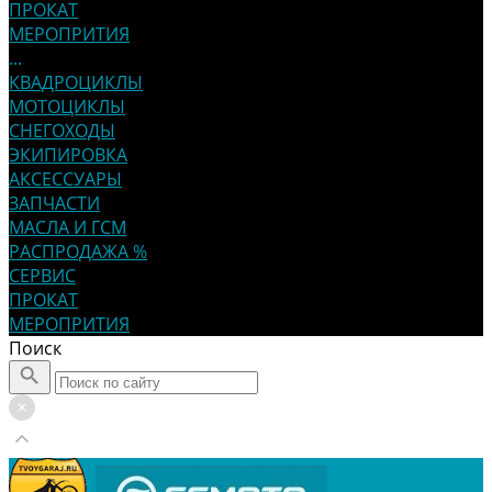
ПРОКАТ
МЕРОПРИТИЯ
...
КВАДРОЦИКЛЫ
МОТОЦИКЛЫ
СНЕГОХОДЫ
ЭКИПИРОВКА
АКСЕССУАРЫ
ЗАПЧАСТИ
МАСЛА И ГСМ
РАСПРОДАЖА %
СЕРВИС
ПРОКАТ
МЕРОПРИТИЯ
Поиск