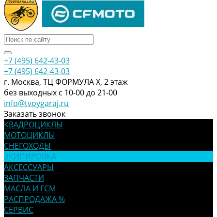
+7 (495) 642-43-03
+7 (495) 642-43-03
г. Москва, ТЦ ФОРМУЛА Х, 2 этаж
без выходных с 10-00 до 21-00
info@tvoygaraj.ru
Заказать звонок
КВАДРОЦИКЛЫ
МОТОЦИКЛЫ
СНЕГОХОДЫ
ЭКИПИРОВКА
АКСЕССУАРЫ
ЗАПЧАСТИ
МАСЛА И ГСМ
РАСПРОДАЖА %
СЕРВИС