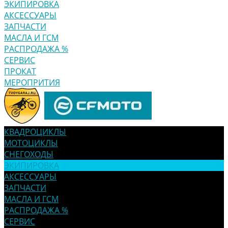
ЭКИПИРОВКА
АКСЕССУАРЫ
ЗАПЧАСТИ
МАСЛА И ГСМ
РАСПРОДАЖА %
СЕРВИС
ПРОКАТ
МЕРОПРИТИЯ
КВАДРОЦИКЛЫ
МОТОЦИКЛЫ
СНЕГОХОДЫ
ЭКИПИРОВКА
АКСЕССУАРЫ
ЗАПЧАСТИ
МАСЛА И ГСМ
РАСПРОДАЖА %
СЕРВИС