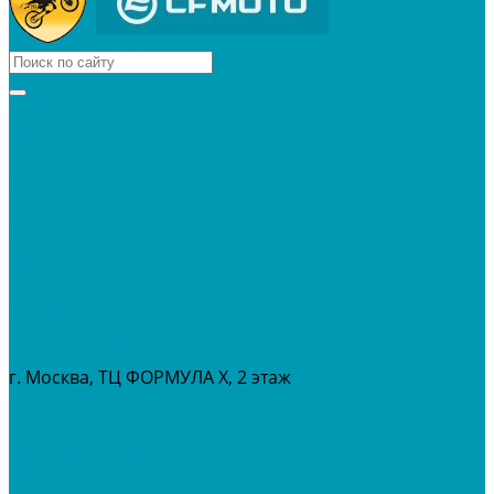
КВАДРОЦИКЛЫ
МОТОЦИКЛЫ
СНЕГОХОДЫ
ЭКИПИРОВКА
АКСЕССУАРЫ
ЗАПЧАСТИ
МАСЛА И ГСМ
РАСПРОДАЖА %
СЕРВИС
ПРОКАТ
МЕРОПРИТИЯ
г. Москва, ТЦ ФОРМУЛА Х, 2 этаж
+7 (495) 642-43-03
info@tvoygaraj.ru
Личный кабинет
Корзина