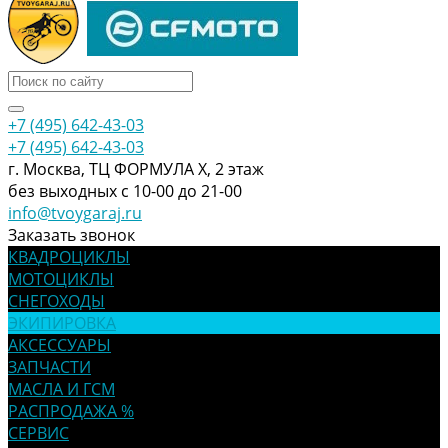
+7 (495) 642-43-03
+7 (495) 642-43-03
г. Москва, ТЦ ФОРМУЛА Х, 2 этаж
без выходных с 10-00 до 21-00
info@tvoygaraj.ru
Заказать звонок
КВАДРОЦИКЛЫ
МОТОЦИКЛЫ
СНЕГОХОДЫ
ЭКИПИРОВКА
АКСЕССУАРЫ
ЗАПЧАСТИ
МАСЛА И ГСМ
РАСПРОДАЖА %
СЕРВИС