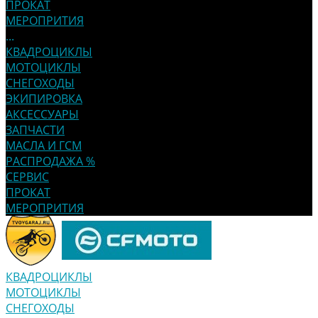
ПРОКАТ
МЕРОПРИТИЯ
...
КВАДРОЦИКЛЫ
МОТОЦИКЛЫ
СНЕГОХОДЫ
ЭКИПИРОВКА
АКСЕССУАРЫ
ЗАПЧАСТИ
МАСЛА И ГСМ
РАСПРОДАЖА %
СЕРВИС
ПРОКАТ
МЕРОПРИТИЯ
КВАДРОЦИКЛЫ
МОТОЦИКЛЫ
СНЕГОХОДЫ