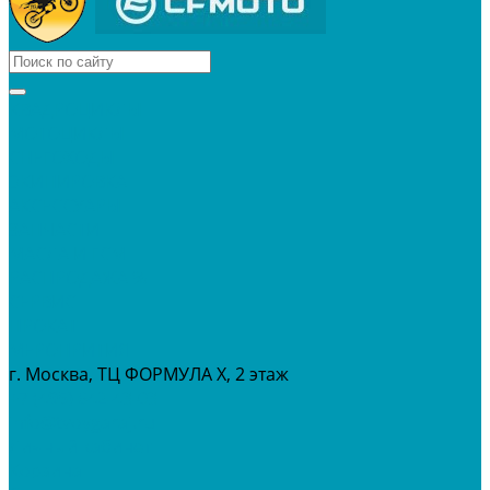
КВАДРОЦИКЛЫ
МОТОЦИКЛЫ
СНЕГОХОДЫ
ЭКИПИРОВКА
АКСЕССУАРЫ
ЗАПЧАСТИ
МАСЛА И ГСМ
РАСПРОДАЖА %
СЕРВИС
ПРОКАТ
МЕРОПРИТИЯ
г. Москва, ТЦ ФОРМУЛА Х, 2 этаж
+7 (495) 642-43-03
info@tvoygaraj.ru
Личный кабинет
Корзина