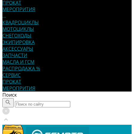
ПРОКАТ
МЕРОПРИТИЯ
...
КВАДРОЦИКЛЫ
МОТОЦИКЛЫ
СНЕГОХОДЫ
ЭКИПИРОВКА
АКСЕССУАРЫ
ЗАПЧАСТИ
МАСЛА И ГСМ
РАСПРОДАЖА %
СЕРВИС
ПРОКАТ
МЕРОПРИТИЯ
Поиск