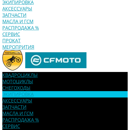
ЭКИПИРОВКА
АКСЕССУАРЫ
ЗАПЧАСТИ
МАСЛА И ГСМ
РАСПРОДАЖА %
СЕРВИС
ПРОКАТ
МЕРОПРИТИЯ
КВАДРОЦИКЛЫ
МОТОЦИКЛЫ
СНЕГОХОДЫ
ЭКИПИРОВКА
АКСЕССУАРЫ
ЗАПЧАСТИ
МАСЛА И ГСМ
РАСПРОДАЖА %
СЕРВИС