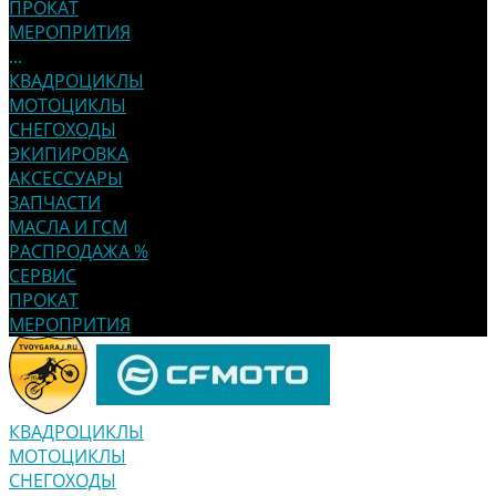
ПРОКАТ
МЕРОПРИТИЯ
...
КВАДРОЦИКЛЫ
МОТОЦИКЛЫ
СНЕГОХОДЫ
ЭКИПИРОВКА
АКСЕССУАРЫ
ЗАПЧАСТИ
МАСЛА И ГСМ
РАСПРОДАЖА %
СЕРВИС
ПРОКАТ
МЕРОПРИТИЯ
КВАДРОЦИКЛЫ
МОТОЦИКЛЫ
СНЕГОХОДЫ