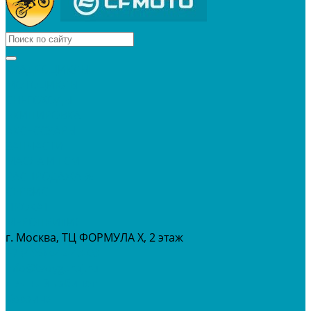
КВАДРОЦИКЛЫ
МОТОЦИКЛЫ
СНЕГОХОДЫ
ЭКИПИРОВКА
АКСЕССУАРЫ
ЗАПЧАСТИ
МАСЛА И ГСМ
РАСПРОДАЖА %
СЕРВИС
ПРОКАТ
МЕРОПРИТИЯ
г. Москва, ТЦ ФОРМУЛА Х, 2 этаж
+7 (495) 642-43-03
info@tvoygaraj.ru
Личный кабинет
Корзина