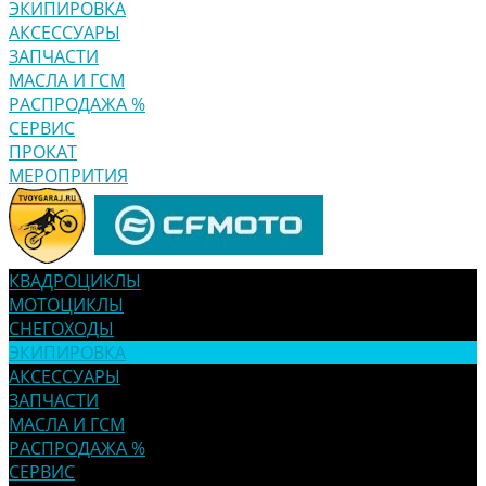
ЭКИПИРОВКА
АКСЕССУАРЫ
ЗАПЧАСТИ
МАСЛА И ГСМ
РАСПРОДАЖА %
СЕРВИС
ПРОКАТ
МЕРОПРИТИЯ
КВАДРОЦИКЛЫ
МОТОЦИКЛЫ
СНЕГОХОДЫ
ЭКИПИРОВКА
АКСЕССУАРЫ
ЗАПЧАСТИ
МАСЛА И ГСМ
РАСПРОДАЖА %
СЕРВИС