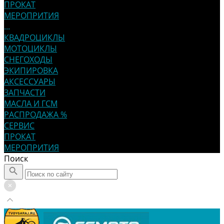
ПРОКАТ
МЕРОПРИТИЯ
...
КВАДРОЦИКЛЫ
МОТОЦИКЛЫ
СНЕГОХОДЫ
ЭКИПИРОВКА
АКСЕССУАРЫ
ЗАПЧАСТИ
МАСЛА И ГСМ
РАСПРОДАЖА %
СЕРВИС
ПРОКАТ
МЕРОПРИТИЯ
Поиск