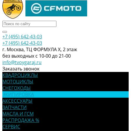
+7 (495) 642-43-03
+7 (495) 642-43-03
г. Москва, ТЦ ФОРМУЛА Х, 2 этаж
без выходных с 10-00 до 21-00
info@tvoygaraj.ru
Заказать звонок
КВАДРОЦИКЛЫ
МОТОЦИКЛЫ
СНЕГОХОДЫ
ЭКИПИРОВКА
АКСЕССУАРЫ
ЗАПЧАСТИ
МАСЛА И ГСМ
РАСПРОДАЖА %
СЕРВИС