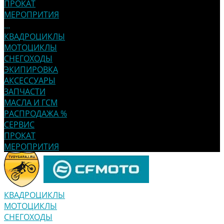
ПРОКАТ
МЕРОПРИТИЯ
...
КВАДРОЦИКЛЫ
МОТОЦИКЛЫ
СНЕГОХОДЫ
ЭКИПИРОВКА
АКСЕССУАРЫ
ЗАПЧАСТИ
МАСЛА И ГСМ
РАСПРОДАЖА %
СЕРВИС
ПРОКАТ
МЕРОПРИТИЯ
КВАДРОЦИКЛЫ
МОТОЦИКЛЫ
СНЕГОХОДЫ