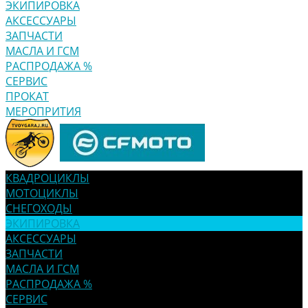
ЭКИПИРОВКА
АКСЕССУАРЫ
ЗАПЧАСТИ
МАСЛА И ГСМ
РАСПРОДАЖА %
СЕРВИС
ПРОКАТ
МЕРОПРИТИЯ
КВАДРОЦИКЛЫ
МОТОЦИКЛЫ
СНЕГОХОДЫ
ЭКИПИРОВКА
АКСЕССУАРЫ
ЗАПЧАСТИ
МАСЛА И ГСМ
РАСПРОДАЖА %
СЕРВИС