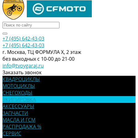
+7 (495) 642-43-03
+7 (495) 642-43-03
г. Москва, ТЦ ФОРМУЛА Х, 2 этаж
без выходных с 10-00 до 21-00
info@tvoygaraj.ru
Заказать звонок
КВАДРОЦИКЛЫ
МОТОЦИКЛЫ
СНЕГОХОДЫ
ЭКИПИРОВКА
АКСЕССУАРЫ
ЗАПЧАСТИ
МАСЛА И ГСМ
РАСПРОДАЖА %
СЕРВИС