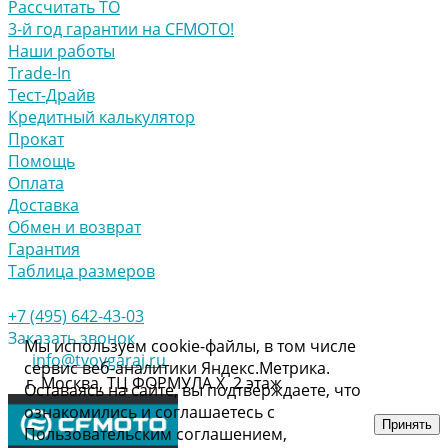
Рассчитать ТО
3-й год гарантии на CFMOTO!
Наши работы
Trade-In
Тест-Драйв
Кредитный калькулятор
Прокат
Помощь
Оплата
Доставка
Обмен и возврат
Гарантия
Таблица размеров
+7 (495) 642-43-03
Заказать звонок
Мы используем cookie-файлы, в том числе
info@tvoygaraj.ru
сервис веб-аналитики Яндекс.Метрика.
г. Москва, ТЦ ФОРМУЛА Х, 2 этаж
Оставаясь на сайте, вы подтверждаете, что
ознакомились и соглашаетесь с
Принять
Пользовательским соглашением,