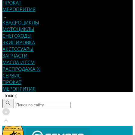
ПРОКАТ
МЕРОПРИТИЯ
...
КВАДРОЦИКЛЫ
МОТОЦИКЛЫ
СНЕГОХОДЫ
ЭКИПИРОВКА
АКСЕССУАРЫ
ЗАПЧАСТИ
МАСЛА И ГСМ
РАСПРОДАЖА %
СЕРВИС
ПРОКАТ
МЕРОПРИТИЯ
Поиск