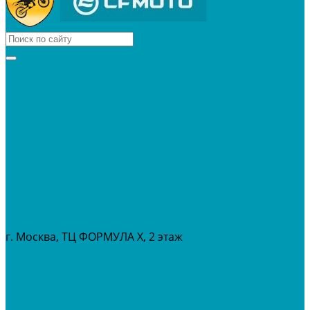
КВАДРОЦИКЛЫ
МОТОЦИКЛЫ
СНЕГОХОДЫ
ЭКИПИРОВКА
АКСЕССУАРЫ
ЗАПЧАСТИ
МАСЛА И ГСМ
РАСПРОДАЖА %
СЕРВИС
ПРОКАТ
МЕРОПРИТИЯ
г. Москва, ТЦ ФОРМУЛА Х, 2 этаж
+7 (495) 642-43-03
info@tvoygaraj.ru
Личный кабинет
Корзина