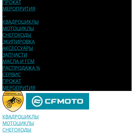
ПРОКАТ
МЕРОПРИТИЯ
...
КВАДРОЦИКЛЫ
МОТОЦИКЛЫ
СНЕГОХОДЫ
ЭКИПИРОВКА
АКСЕССУАРЫ
ЗАПЧАСТИ
МАСЛА И ГСМ
РАСПРОДАЖА %
СЕРВИС
ПРОКАТ
МЕРОПРИТИЯ
КВАДРОЦИКЛЫ
МОТОЦИКЛЫ
СНЕГОХОДЫ