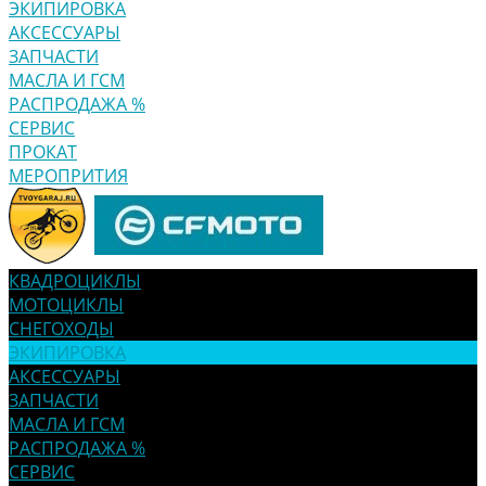
ЭКИПИРОВКА
АКСЕССУАРЫ
ЗАПЧАСТИ
МАСЛА И ГСМ
РАСПРОДАЖА %
СЕРВИС
ПРОКАТ
МЕРОПРИТИЯ
КВАДРОЦИКЛЫ
МОТОЦИКЛЫ
СНЕГОХОДЫ
ЭКИПИРОВКА
АКСЕССУАРЫ
ЗАПЧАСТИ
МАСЛА И ГСМ
РАСПРОДАЖА %
СЕРВИС