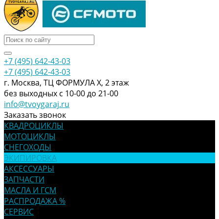
+7 (495) 642-43-03
+7 (495) 642-43-03
г. Москва, ТЦ ФОРМУЛА Х, 2 этаж
без выходных с 10-00 до 21-00
info@tvoygaraj.ru
Заказать звонок
КВАДРОЦИКЛЫ
МОТОЦИКЛЫ
СНЕГОХОДЫ
ЭКИПИРОВКА
АКСЕССУАРЫ
ЗАПЧАСТИ
МАСЛА И ГСМ
РАСПРОДАЖА %
СЕРВИС