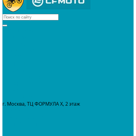
КВАДРОЦИКЛЫ
МОТОЦИКЛЫ
СНЕГОХОДЫ
ЭКИПИРОВКА
АКСЕССУАРЫ
ЗАПЧАСТИ
МАСЛА И ГСМ
РАСПРОДАЖА %
СЕРВИС
ПРОКАТ
МЕРОПРИТИЯ
г. Москва, ТЦ ФОРМУЛА Х, 2 этаж
+7 (495) 642-43-03
info@tvoygaraj.ru
Личный кабинет
Корзина