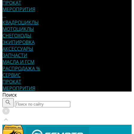
ПРОКАТ
МЕРОПРИТИЯ
...
КВАДРОЦИКЛЫ
МОТОЦИКЛЫ
СНЕГОХОДЫ
ЭКИПИРОВКА
АКСЕССУАРЫ
ЗАПЧАСТИ
МАСЛА И ГСМ
РАСПРОДАЖА %
СЕРВИС
ПРОКАТ
МЕРОПРИТИЯ
Поиск