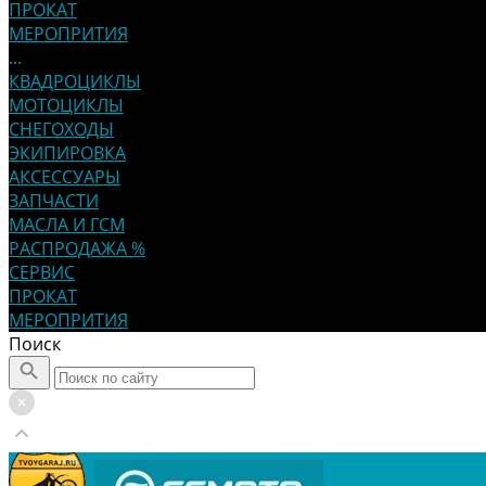
ПРОКАТ
МЕРОПРИТИЯ
...
КВАДРОЦИКЛЫ
МОТОЦИКЛЫ
СНЕГОХОДЫ
ЭКИПИРОВКА
АКСЕССУАРЫ
ЗАПЧАСТИ
МАСЛА И ГСМ
РАСПРОДАЖА %
СЕРВИС
ПРОКАТ
МЕРОПРИТИЯ
Поиск