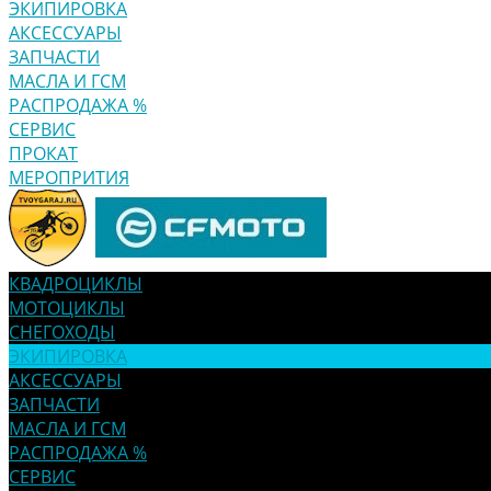
ЭКИПИРОВКА
АКСЕССУАРЫ
ЗАПЧАСТИ
МАСЛА И ГСМ
РАСПРОДАЖА %
СЕРВИС
ПРОКАТ
МЕРОПРИТИЯ
КВАДРОЦИКЛЫ
МОТОЦИКЛЫ
СНЕГОХОДЫ
ЭКИПИРОВКА
АКСЕССУАРЫ
ЗАПЧАСТИ
МАСЛА И ГСМ
РАСПРОДАЖА %
СЕРВИС