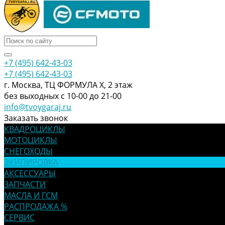
+7 (495) 642-43-03
+7 (495) 642-43-03
г. Москва, ТЦ ФОРМУЛА Х, 2 этаж
без выходных с 10-00 до 21-00
info@tvoygaraj.ru
Заказать звонок
КВАДРОЦИКЛЫ
МОТОЦИКЛЫ
СНЕГОХОДЫ
ЭКИПИРОВКА
АКСЕССУАРЫ
ЗАПЧАСТИ
МАСЛА И ГСМ
РАСПРОДАЖА %
СЕРВИС