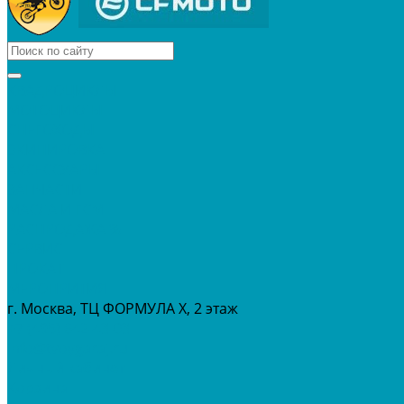
КВАДРОЦИКЛЫ
МОТОЦИКЛЫ
СНЕГОХОДЫ
ЭКИПИРОВКА
АКСЕССУАРЫ
ЗАПЧАСТИ
МАСЛА И ГСМ
РАСПРОДАЖА %
СЕРВИС
ПРОКАТ
МЕРОПРИТИЯ
г. Москва, ТЦ ФОРМУЛА Х, 2 этаж
+7 (495) 642-43-03
info@tvoygaraj.ru
Личный кабинет
Корзина