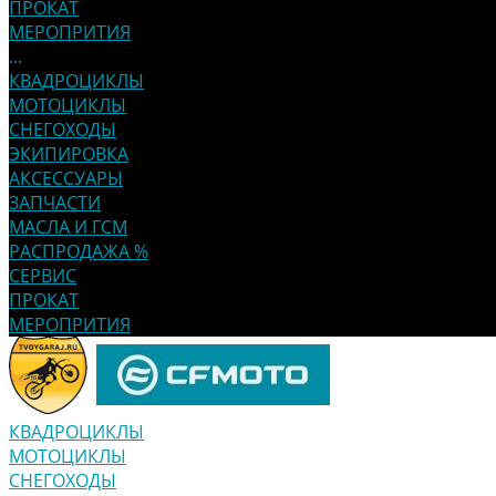
ПРОКАТ
МЕРОПРИТИЯ
...
КВАДРОЦИКЛЫ
МОТОЦИКЛЫ
СНЕГОХОДЫ
ЭКИПИРОВКА
АКСЕССУАРЫ
ЗАПЧАСТИ
МАСЛА И ГСМ
РАСПРОДАЖА %
СЕРВИС
ПРОКАТ
МЕРОПРИТИЯ
КВАДРОЦИКЛЫ
МОТОЦИКЛЫ
СНЕГОХОДЫ