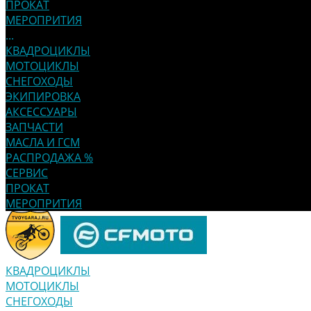
ПРОКАТ
МЕРОПРИТИЯ
...
КВАДРОЦИКЛЫ
МОТОЦИКЛЫ
СНЕГОХОДЫ
ЭКИПИРОВКА
АКСЕССУАРЫ
ЗАПЧАСТИ
МАСЛА И ГСМ
РАСПРОДАЖА %
СЕРВИС
ПРОКАТ
МЕРОПРИТИЯ
КВАДРОЦИКЛЫ
МОТОЦИКЛЫ
СНЕГОХОДЫ