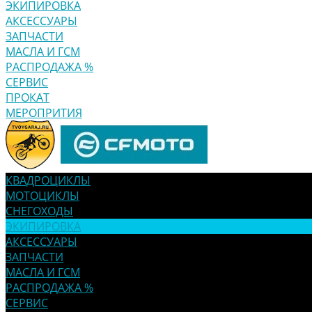
ЭКИПИРОВКА
АКСЕССУАРЫ
ЗАПЧАСТИ
МАСЛА И ГСМ
РАСПРОДАЖА %
СЕРВИС
ПРОКАТ
МЕРОПРИТИЯ
КВАДРОЦИКЛЫ
МОТОЦИКЛЫ
СНЕГОХОДЫ
ЭКИПИРОВКА
АКСЕССУАРЫ
ЗАПЧАСТИ
МАСЛА И ГСМ
РАСПРОДАЖА %
СЕРВИС