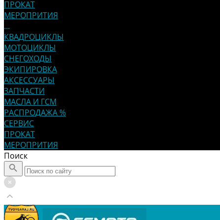
ПРОКАТ
МЕРОПРИТИЯ
...
КВАДРОЦИКЛЫ
МОТОЦИКЛЫ
СНЕГОХОДЫ
ЭКИПИРОВКА
АКСЕССУАРЫ
ЗАПЧАСТИ
МАСЛА И ГСМ
РАСПРОДАЖА %
СЕРВИС
ПРОКАТ
МЕРОПРИТИЯ
Поиск