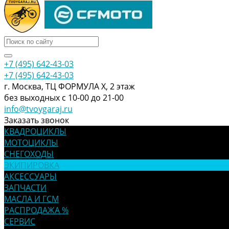
+7 (495) 642-43-03
+7 (495) 642-43-03
г. Москва, ТЦ ФОРМУЛА Х, 2 этаж
без выходных с 10-00 до 21-00
info@tvoygaraj.ru
Заказать звонок
КВАДРОЦИКЛЫ
МОТОЦИКЛЫ
СНЕГОХОДЫ
ЭКИПИРОВКА
АКСЕССУАРЫ
ЗАПЧАСТИ
МАСЛА И ГСМ
РАСПРОДАЖА %
СЕРВИС