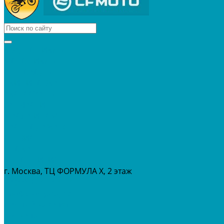
КВАДРОЦИКЛЫ
МОТОЦИКЛЫ
СНЕГОХОДЫ
ЭКИПИРОВКА
АКСЕССУАРЫ
ЗАПЧАСТИ
МАСЛА И ГСМ
РАСПРОДАЖА %
СЕРВИС
ПРОКАТ
МЕРОПРИТИЯ
г. Москва, ТЦ ФОРМУЛА Х, 2 этаж
+7 (495) 642-43-03
info@tvoygaraj.ru
Личный кабинет
Корзина