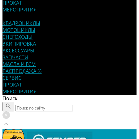
ПРОКАТ
МЕРОПРИТИЯ
...
КВАДРОЦИКЛЫ
МОТОЦИКЛЫ
СНЕГОХОДЫ
ЭКИПИРОВКА
АКСЕССУАРЫ
ЗАПЧАСТИ
МАСЛА И ГСМ
РАСПРОДАЖА %
СЕРВИС
ПРОКАТ
МЕРОПРИТИЯ
Поиск