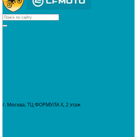
КВАДРОЦИКЛЫ
МОТОЦИКЛЫ
СНЕГОХОДЫ
ЭКИПИРОВКА
АКСЕССУАРЫ
ЗАПЧАСТИ
МАСЛА И ГСМ
РАСПРОДАЖА %
СЕРВИС
ПРОКАТ
МЕРОПРИТИЯ
г. Москва, ТЦ ФОРМУЛА Х, 2 этаж
+7 (495) 642-43-03
info@tvoygaraj.ru
Личный кабинет
Корзина