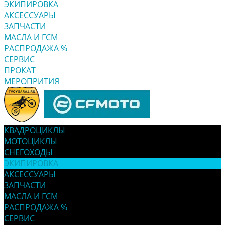
ЭКИПИРОВКА
АКСЕССУАРЫ
ЗАПЧАСТИ
МАСЛА И ГСМ
РАСПРОДАЖА %
СЕРВИС
ПРОКАТ
МЕРОПРИТИЯ
КВАДРОЦИКЛЫ
МОТОЦИКЛЫ
СНЕГОХОДЫ
ЭКИПИРОВКА
АКСЕССУАРЫ
ЗАПЧАСТИ
МАСЛА И ГСМ
РАСПРОДАЖА %
СЕРВИС