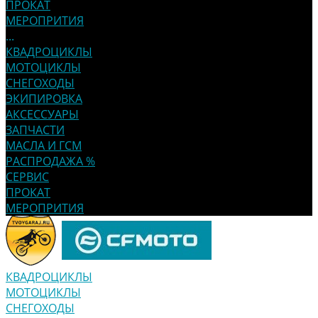
ПРОКАТ
МЕРОПРИТИЯ
...
КВАДРОЦИКЛЫ
МОТОЦИКЛЫ
СНЕГОХОДЫ
ЭКИПИРОВКА
АКСЕССУАРЫ
ЗАПЧАСТИ
МАСЛА И ГСМ
РАСПРОДАЖА %
СЕРВИС
ПРОКАТ
МЕРОПРИТИЯ
КВАДРОЦИКЛЫ
МОТОЦИКЛЫ
СНЕГОХОДЫ