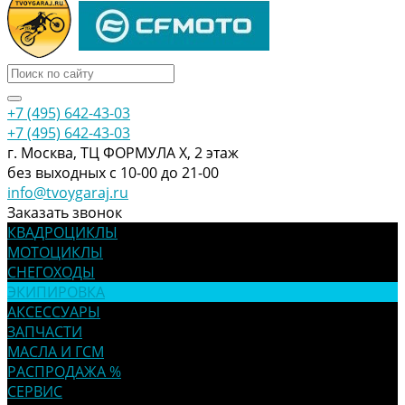
+7 (495) 642-43-03
+7 (495) 642-43-03
г. Москва, ТЦ ФОРМУЛА Х, 2 этаж
без выходных с 10-00 до 21-00
info@tvoygaraj.ru
Заказать звонок
КВАДРОЦИКЛЫ
МОТОЦИКЛЫ
СНЕГОХОДЫ
ЭКИПИРОВКА
АКСЕССУАРЫ
ЗАПЧАСТИ
МАСЛА И ГСМ
РАСПРОДАЖА %
СЕРВИС