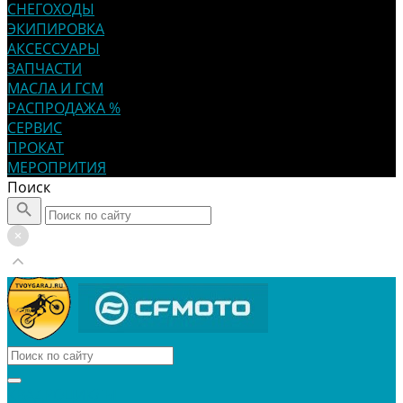
СНЕГОХОДЫ
ЭКИПИРОВКА
АКСЕССУАРЫ
ЗАПЧАСТИ
МАСЛА И ГСМ
РАСПРОДАЖА %
СЕРВИС
ПРОКАТ
МЕРОПРИТИЯ
Поиск
КВАДРОЦИКЛЫ