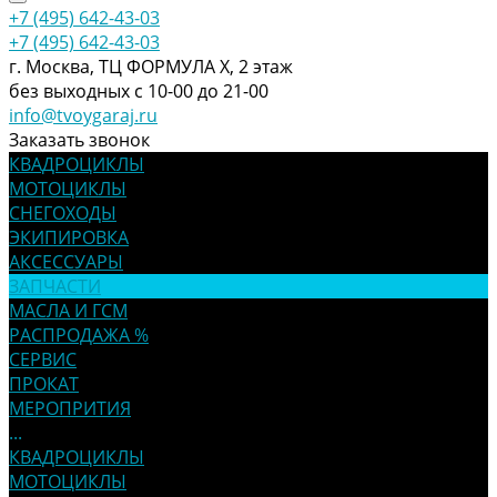
+7 (495) 642-43-03
+7 (495) 642-43-03
г. Москва, ТЦ ФОРМУЛА Х, 2 этаж
без выходных с 10-00 до 21-00
info@tvoygaraj.ru
Заказать звонок
КВАДРОЦИКЛЫ
МОТОЦИКЛЫ
СНЕГОХОДЫ
ЭКИПИРОВКА
АКСЕССУАРЫ
ЗАПЧАСТИ
МАСЛА И ГСМ
РАСПРОДАЖА %
СЕРВИС
ПРОКАТ
МЕРОПРИТИЯ
...
КВАДРОЦИКЛЫ
МОТОЦИКЛЫ