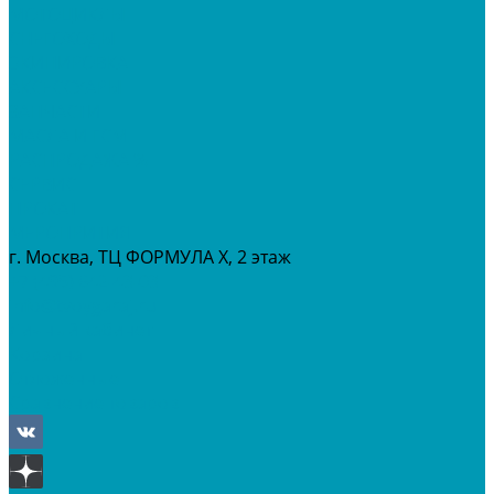
МОТОЦИКЛЫ
СНЕГОХОДЫ
ЭКИПИРОВКА
АКСЕССУАРЫ
ЗАПЧАСТИ
МАСЛА И ГСМ
РАСПРОДАЖА %
СЕРВИС
ПРОКАТ
МЕРОПРИТИЯ
г. Москва, ТЦ ФОРМУЛА Х, 2 этаж
+7 (495) 642-43-03
info@tvoygaraj.ru
Личный кабинет
Корзина
Отложенные
Сравнение товаров