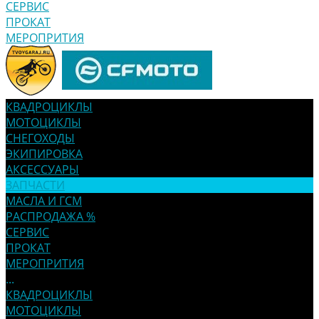
СЕРВИС
ПРОКАТ
МЕРОПРИТИЯ
КВАДРОЦИКЛЫ
МОТОЦИКЛЫ
СНЕГОХОДЫ
ЭКИПИРОВКА
АКСЕССУАРЫ
ЗАПЧАСТИ
МАСЛА И ГСМ
РАСПРОДАЖА %
СЕРВИС
ПРОКАТ
МЕРОПРИТИЯ
...
КВАДРОЦИКЛЫ
МОТОЦИКЛЫ