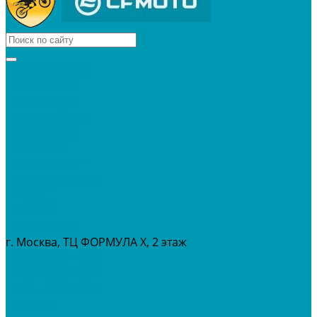
КВАДРОЦИКЛЫ
МОТОЦИКЛЫ
СНЕГОХОДЫ
ЭКИПИРОВКА
АКСЕССУАРЫ
ЗАПЧАСТИ
МАСЛА И ГСМ
РАСПРОДАЖА %
СЕРВИС
ПРОКАТ
МЕРОПРИТИЯ
г. Москва, ТЦ ФОРМУЛА Х, 2 этаж
+7 (495) 642-43-03
info@tvoygaraj.ru
Личный кабинет
Корзина