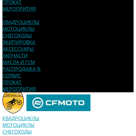
ПРОКАТ
МЕРОПРИТИЯ
...
КВАДРОЦИКЛЫ
МОТОЦИКЛЫ
СНЕГОХОДЫ
ЭКИПИРОВКА
АКСЕССУАРЫ
ЗАПЧАСТИ
МАСЛА И ГСМ
РАСПРОДАЖА %
СЕРВИС
ПРОКАТ
МЕРОПРИТИЯ
КВАДРОЦИКЛЫ
МОТОЦИКЛЫ
СНЕГОХОДЫ