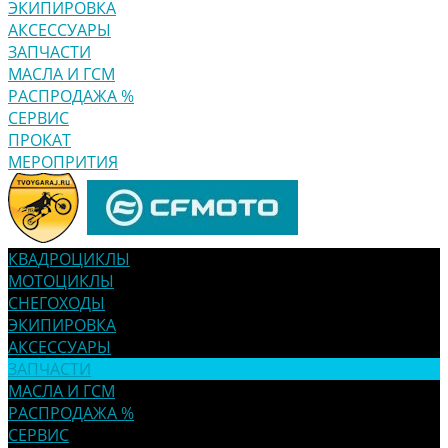
ЭКИПИРОВКА
АКСЕССУАРЫ
ЗАПЧАСТИ
МАСЛА И ГСМ
РАСПРОДАЖА %
СЕРВИС
ПРОКАТ
МЕРОПРИТИЯ
КВАДРОЦИКЛЫ
МОТОЦИКЛЫ
СНЕГОХОДЫ
ЭКИПИРОВКА
АКСЕССУАРЫ
ЗАПЧАСТИ
МАСЛА И ГСМ
РАСПРОДАЖА %
СЕРВИС