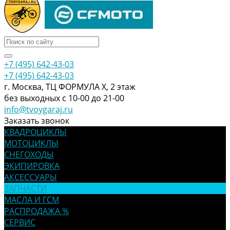
+7 (495) 642-43-03
+7 (495) 642-43-03
г. Москва, ТЦ ФОРМУЛА Х, 2 этаж
без выходных с 10-00 до 21-00
info@tvoygaraj.ru
Заказать звонок
КВАДРОЦИКЛЫ
МОТОЦИКЛЫ
СНЕГОХОДЫ
ЭКИПИРОВКА
АКСЕССУАРЫ
ЗАПЧАСТИ
МАСЛА И ГСМ
РАСПРОДАЖА %
СЕРВИС