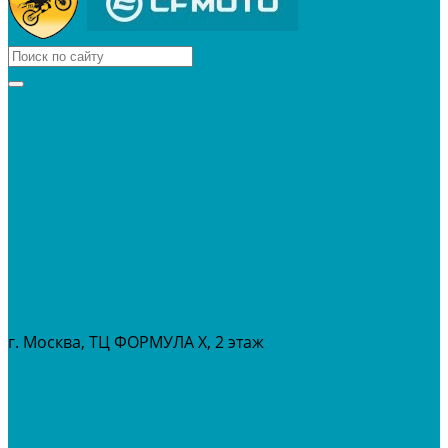
КВАДРОЦИКЛЫ
МОТОЦИКЛЫ
СНЕГОХОДЫ
ЭКИПИРОВКА
АКСЕССУАРЫ
ЗАПЧАСТИ
МАСЛА И ГСМ
РАСПРОДАЖА %
СЕРВИС
ПРОКАТ
МЕРОПРИТИЯ
г. Москва, ТЦ ФОРМУЛА Х, 2 этаж
+7 (495) 642-43-03
info@tvoygaraj.ru
Личный кабинет
Корзина