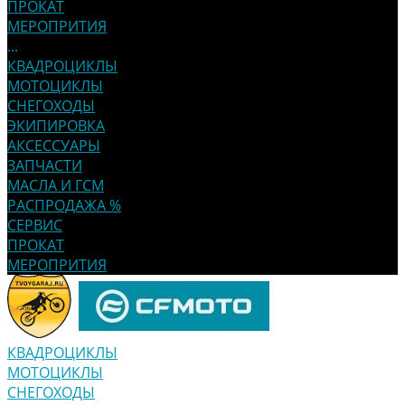
ПРОКАТ
МЕРОПРИТИЯ
...
КВАДРОЦИКЛЫ
МОТОЦИКЛЫ
СНЕГОХОДЫ
ЭКИПИРОВКА
АКСЕССУАРЫ
ЗАПЧАСТИ
МАСЛА И ГСМ
РАСПРОДАЖА %
СЕРВИС
ПРОКАТ
МЕРОПРИТИЯ
КВАДРОЦИКЛЫ
МОТОЦИКЛЫ
СНЕГОХОДЫ