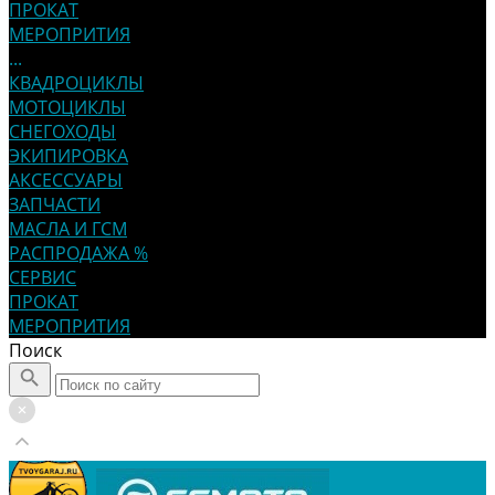
ПРОКАТ
МЕРОПРИТИЯ
...
КВАДРОЦИКЛЫ
МОТОЦИКЛЫ
СНЕГОХОДЫ
ЭКИПИРОВКА
АКСЕССУАРЫ
ЗАПЧАСТИ
МАСЛА И ГСМ
РАСПРОДАЖА %
СЕРВИС
ПРОКАТ
МЕРОПРИТИЯ
Поиск