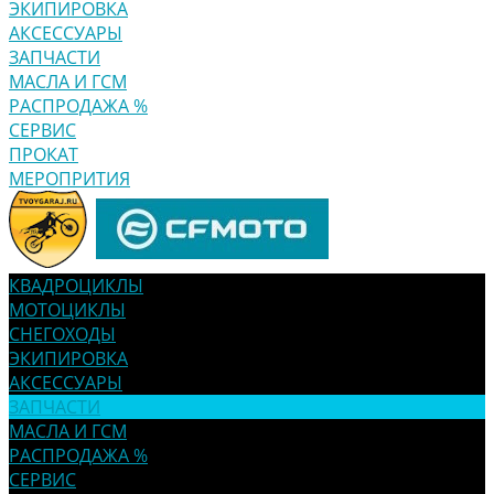
ЭКИПИРОВКА
АКСЕССУАРЫ
ЗАПЧАСТИ
МАСЛА И ГСМ
РАСПРОДАЖА %
СЕРВИС
ПРОКАТ
МЕРОПРИТИЯ
КВАДРОЦИКЛЫ
МОТОЦИКЛЫ
СНЕГОХОДЫ
ЭКИПИРОВКА
АКСЕССУАРЫ
ЗАПЧАСТИ
МАСЛА И ГСМ
РАСПРОДАЖА %
СЕРВИС