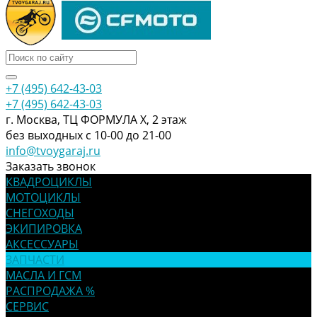
+7 (495) 642-43-03
+7 (495) 642-43-03
г. Москва, ТЦ ФОРМУЛА Х, 2 этаж
без выходных с 10-00 до 21-00
info@tvoygaraj.ru
Заказать звонок
КВАДРОЦИКЛЫ
МОТОЦИКЛЫ
СНЕГОХОДЫ
ЭКИПИРОВКА
АКСЕССУАРЫ
ЗАПЧАСТИ
МАСЛА И ГСМ
РАСПРОДАЖА %
СЕРВИС