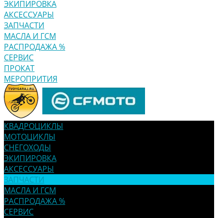
ЭКИПИРОВКА
АКСЕССУАРЫ
ЗАПЧАСТИ
МАСЛА И ГСМ
РАСПРОДАЖА %
СЕРВИС
ПРОКАТ
МЕРОПРИТИЯ
КВАДРОЦИКЛЫ
МОТОЦИКЛЫ
СНЕГОХОДЫ
ЭКИПИРОВКА
АКСЕССУАРЫ
ЗАПЧАСТИ
МАСЛА И ГСМ
РАСПРОДАЖА %
СЕРВИС