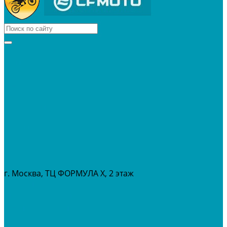
КВАДРОЦИКЛЫ
МОТОЦИКЛЫ
СНЕГОХОДЫ
ЭКИПИРОВКА
АКСЕССУАРЫ
ЗАПЧАСТИ
МАСЛА И ГСМ
РАСПРОДАЖА %
СЕРВИС
ПРОКАТ
МЕРОПРИТИЯ
г. Москва, ТЦ ФОРМУЛА Х, 2 этаж
+7 (495) 642-43-03
info@tvoygaraj.ru
Личный кабинет
Корзина