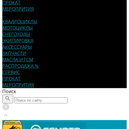
ПРОКАТ
МЕРОПРИТИЯ
...
КВАДРОЦИКЛЫ
МОТОЦИКЛЫ
СНЕГОХОДЫ
ЭКИПИРОВКА
АКСЕССУАРЫ
ЗАПЧАСТИ
МАСЛА И ГСМ
РАСПРОДАЖА %
СЕРВИС
ПРОКАТ
МЕРОПРИТИЯ
Поиск