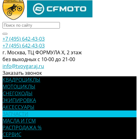
+7 (495) 642-43-03
+7 (495) 642-43-03
г. Москва, ТЦ ФОРМУЛА Х, 2 этаж
без выходных с 10-00 до 21-00
info@tvoygaraj.ru
Заказать звонок
КВАДРОЦИКЛЫ
МОТОЦИКЛЫ
СНЕГОХОДЫ
ЭКИПИРОВКА
АКСЕССУАРЫ
ЗАПЧАСТИ
МАСЛА И ГСМ
РАСПРОДАЖА %
СЕРВИС