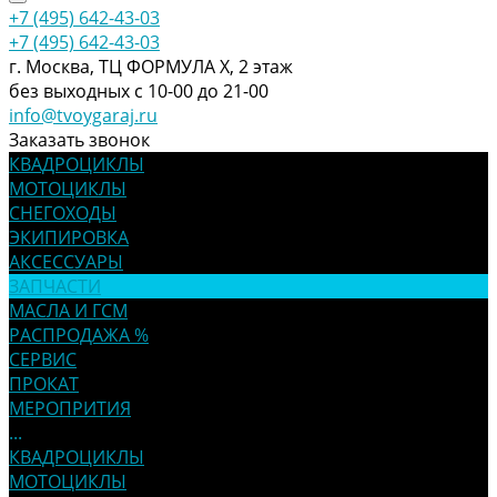
+7 (495) 642-43-03
+7 (495) 642-43-03
г. Москва, ТЦ ФОРМУЛА Х, 2 этаж
без выходных с 10-00 до 21-00
info@tvoygaraj.ru
Заказать звонок
КВАДРОЦИКЛЫ
МОТОЦИКЛЫ
СНЕГОХОДЫ
ЭКИПИРОВКА
АКСЕССУАРЫ
ЗАПЧАСТИ
МАСЛА И ГСМ
РАСПРОДАЖА %
СЕРВИС
ПРОКАТ
МЕРОПРИТИЯ
...
КВАДРОЦИКЛЫ
МОТОЦИКЛЫ