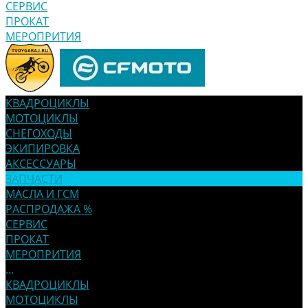
СЕРВИС
ПРОКАТ
МЕРОПРИТИЯ
КВАДРОЦИКЛЫ
МОТОЦИКЛЫ
СНЕГОХОДЫ
ЭКИПИРОВКА
АКСЕССУАРЫ
ЗАПЧАСТИ
МАСЛА И ГСМ
РАСПРОДАЖА %
СЕРВИС
ПРОКАТ
МЕРОПРИТИЯ
...
КВАДРОЦИКЛЫ
МОТОЦИКЛЫ