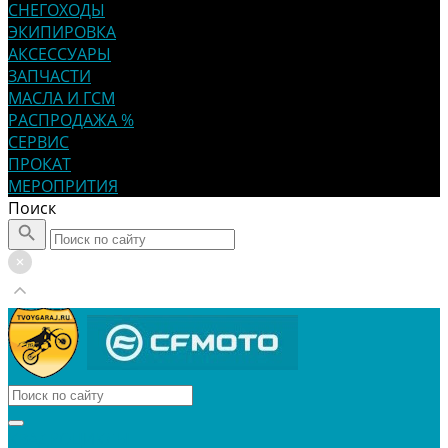
СНЕГОХОДЫ
ЭКИПИРОВКА
АКСЕССУАРЫ
ЗАПЧАСТИ
МАСЛА И ГСМ
РАСПРОДАЖА %
СЕРВИС
ПРОКАТ
МЕРОПРИТИЯ
Поиск
КВАДРОЦИКЛЫ