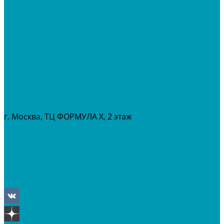
МОТОЦИКЛЫ
СНЕГОХОДЫ
ЭКИПИРОВКА
АКСЕССУАРЫ
ЗАПЧАСТИ
МАСЛА И ГСМ
РАСПРОДАЖА %
СЕРВИС
ПРОКАТ
МЕРОПРИТИЯ
г. Москва, ТЦ ФОРМУЛА Х, 2 этаж
+7 (495) 642-43-03
info@tvoygaraj.ru
Личный кабинет
Корзина
Отложенные
Сравнение товаров