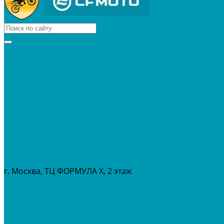
КВАДРОЦИКЛЫ
МОТОЦИКЛЫ
СНЕГОХОДЫ
ЭКИПИРОВКА
АКСЕССУАРЫ
ЗАПЧАСТИ
МАСЛА И ГСМ
РАСПРОДАЖА %
СЕРВИС
ПРОКАТ
МЕРОПРИТИЯ
г. Москва, ТЦ ФОРМУЛА Х, 2 этаж
+7 (495) 642-43-03
info@tvoygaraj.ru
Личный кабинет
Корзина