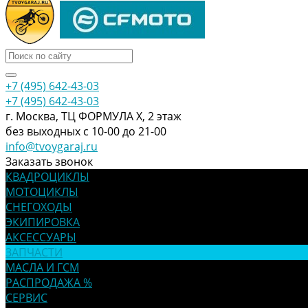
+7 (495) 642-43-03
+7 (495) 642-43-03
г. Москва, ТЦ ФОРМУЛА Х, 2 этаж
без выходных с 10-00 до 21-00
info@tvoygaraj.ru
Заказать звонок
КВАДРОЦИКЛЫ
МОТОЦИКЛЫ
СНЕГОХОДЫ
ЭКИПИРОВКА
АКСЕССУАРЫ
ЗАПЧАСТИ
МАСЛА И ГСМ
РАСПРОДАЖА %
СЕРВИС