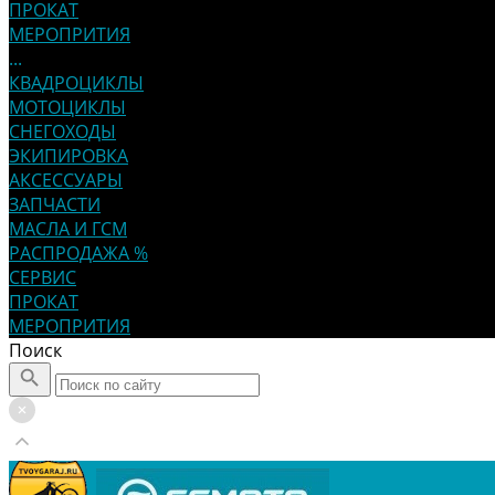
ПРОКАТ
МЕРОПРИТИЯ
...
КВАДРОЦИКЛЫ
МОТОЦИКЛЫ
СНЕГОХОДЫ
ЭКИПИРОВКА
АКСЕССУАРЫ
ЗАПЧАСТИ
МАСЛА И ГСМ
РАСПРОДАЖА %
СЕРВИС
ПРОКАТ
МЕРОПРИТИЯ
Поиск