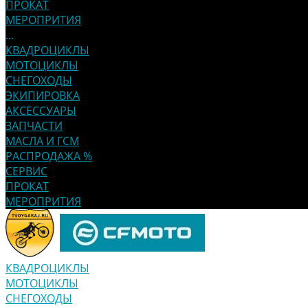
ПРОКАТ
МЕРОПРИТИЯ
...
КВАДРОЦИКЛЫ
МОТОЦИКЛЫ
СНЕГОХОДЫ
ЭКИПИРОВКА
АКСЕССУАРЫ
ЗАПЧАСТИ
МАСЛА И ГСМ
РАСПРОДАЖА %
СЕРВИС
ПРОКАТ
МЕРОПРИТИЯ
КВАДРОЦИКЛЫ
МОТОЦИКЛЫ
СНЕГОХОДЫ