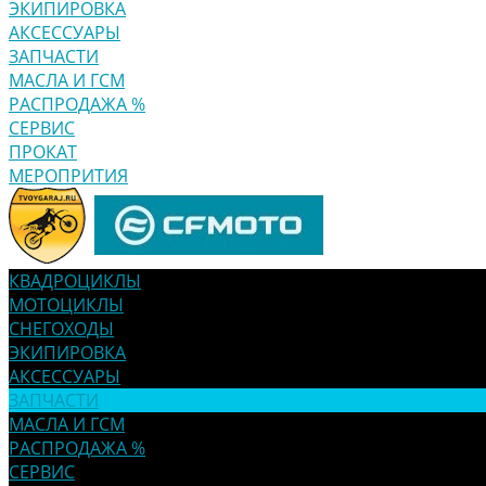
ЭКИПИРОВКА
АКСЕССУАРЫ
ЗАПЧАСТИ
МАСЛА И ГСМ
РАСПРОДАЖА %
СЕРВИС
ПРОКАТ
МЕРОПРИТИЯ
КВАДРОЦИКЛЫ
МОТОЦИКЛЫ
СНЕГОХОДЫ
ЭКИПИРОВКА
АКСЕССУАРЫ
ЗАПЧАСТИ
МАСЛА И ГСМ
РАСПРОДАЖА %
СЕРВИС